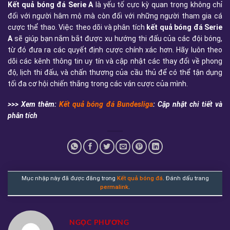
Kết quả bóng đá Serie A
là yếu tố cực kỳ quan trọng không chỉ
đối với người hâm mộ mà còn đối với những người tham gia cá
cược thể thao. Việc theo dõi và phân tích
kết quả bóng đá Serie
A
sẽ giúp bạn nắm bắt được xu hướng thi đấu của các đội bóng,
từ đó đưa ra các quyết định cược chính xác hơn. Hãy luôn theo
dõi các kênh thông tin uy tín và cập nhật các thay đổi về phong
độ, lịch thi đấu, và chấn thương của cầu thủ để có thể tận dụng
tối đa cơ hội chiến thắng trong các ván cược của mình.
>>> Xem thêm:
Kết quả bóng đá Bundesliga
: Cập nhật chi tiết và
phân tích
Mục nhập này đã được đăng trong
Kết quả bóng đá
. Đánh dấu trang
permalink
.
NGỌC PHƯƠNG