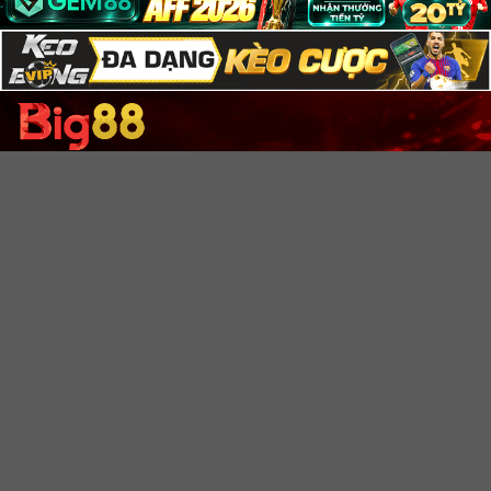
Keonhacai
là điểm đến uy tín dành cho người chơi đam mê
kèo nhà cái
và
soi kèo bóng đá chính xác
. Chúng tôi liên tục
cập nhật
tỷ lệ kèo mới nhất
, cung cấp
dự đoán từ chuyên gia
và chia sẻ thông tin hữu ích giúp người chơi đưa ra lựa chọn cá