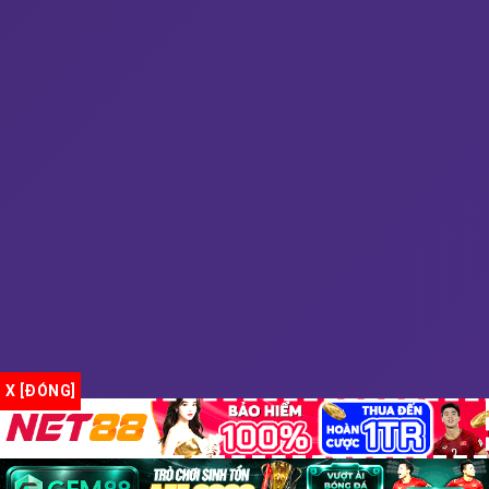
X [ĐÓNG]