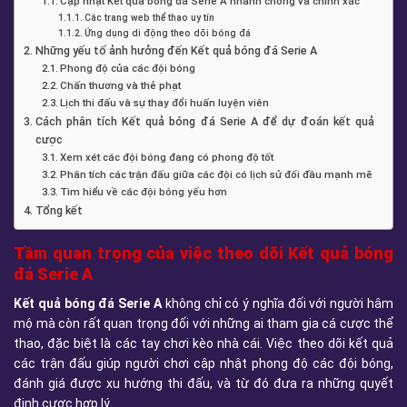
Cập nhật Kết quả bóng đá Serie A nhanh chóng và chính xác
Các trang web thể thao uy tín
Ứng dụng di động theo dõi bóng đá
Những yếu tố ảnh hưởng đến Kết quả bóng đá Serie A
Phong độ của các đội bóng
Chấn thương và thẻ phạt
Lịch thi đấu và sự thay đổi huấn luyện viên
Cách phân tích Kết quả bóng đá Serie A để dự đoán kết quả
cược
Xem xét các đội bóng đang có phong độ tốt
Phân tích các trận đấu giữa các đội có lịch sử đối đầu mạnh mẽ
Tìm hiểu về các đội bóng yếu hơn
Tổng kết
Tầm quan trọng của việc theo dõi Kết quả bóng
đá Serie A
Kết quả bóng đá Serie A
không chỉ có ý nghĩa đối với người hâm
mộ mà còn rất quan trọng đối với những ai tham gia cá cược thể
thao, đặc biệt là các tay chơi kèo nhà cái. Việc theo dõi kết quả
các trận đấu giúp người chơi cập nhật phong độ các đội bóng,
đánh giá được xu hướng thi đấu, và từ đó đưa ra những quyết
định cược hợp lý.