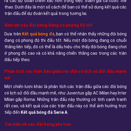
ra các dự đoán chính xác hơn trong việc tham gia cá cược thể
thao. Dưới đây là một số cách để bạn có thể sử dụng kết quả các
trận đấu để dự đoán kết quả trong tương lai.
Xem xét các đội bóng đang có phong độ tốt
Dựa trên
Kết quả bóng đá
, bạn có thể nhận thấy những đội bóng
đang có phong độ thi đấu tốt. Nếu một đội bóng đang có chuỗi
thắng liên tiếp, đó có thể là dấu hiệu cho thấy đội bóng đang chơi
ở phong độ cao và có khả năng chiến thắng cao trong các trận
đấu tiếp theo.
Phân tích các trận đấu giữa các đội có lịch sử đối đầu mạnh
mẽ
Một chiến lược khác là phân tích các trận đấu giữa các đội bóng
có lịch sử đối đầu mạnh mẽ, như Juventus gặp AC Milan hay Inter
Milan gặp Roma. Những trận đấu này thường có tính cạnh tranh
rất cao, và kết quả của các trận đấu này có thể ảnh hưởng trực
tiếp đến
Kết quả bóng đá Serie A
.
Tìm hiểu về các đội bóng yếu hơn