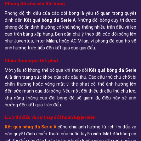
Phong độ của các đội bóng
Phong độ thi đấu của các đội bóng là yếu tố quan trọng quyết
định đến
Kết quả bóng đá Serie A
. Những đội bóng duy trì được
phong độ ổn định thường có khả năng thắng nhiều trận đấu và leo
cao trên bảng xếp hạng. Bạn cần chú ý theo dõi các đội bóng lớn
như Juventus, Inter Milan, hoặc AC Milan, vì phong độ của họ sẽ
ảnh hưởng trực tiếp đến kết quả của giải đấu.
Chấn thương và thẻ phạt
Một yếu tố không thể bỏ qua khi theo dõi
Kết quả bóng đá Serie
A
là tình trạng sức khỏe của các cầu thủ. Các cầu thủ chủ chốt bị
chấn thương hoặc vắng mặt vì thẻ phạt có thể ảnh hưởng lớn
đến sức mạnh của đội bóng. Nếu một đội thiếu đi cầu thủ chủ lực,
khả năng thắng của đội bóng đó sẽ giảm đi, điều này sẽ ảnh
hưởng đến kết quả trận đấu.
Lịch thi đấu và sự thay đổi huấn luyện viên
Kết quả bóng đá Serie A
cũng chịu ảnh hưởng từ lịch thi đấu và
các quyết định chiến thuật của huấn luyện viên. Một đội bóng có
lịch thi đấu dày đặc hoặc bị thay huấn luyện viên giữa mùa giải có