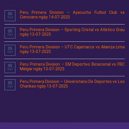
Peru Primera Division – Ayacucho Futbol Club vs
05
Cienciano ngày 14-07-2025
Th7
Peru Primera Division – Sporting Cristal vs Atletico Grau
05
ngày 13-07-2025
Th7
Peru Primera Division – UTC Cajamarca vs Alianza Lima
05
ngày 13-07-2025
Th7
Peru Primera Division – EM Deportivo Binacional vs FBC
05
Melgar ngày 13-07-2025
Th7
Peru Primera Division – Universitario De Deportes vs Los
05
Chankas ngày 13-07-2025
Th7