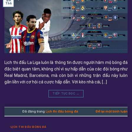
Th6
Lịch thi đấu La Liga luôn là thông tin được người hâm mộ bóng đá
đặc biệt quan tâm, không chỉ vì sự hấp dẫn của các đội bóng như
Real Madrid, Barcelona, mà còn bởi vì những trận đấu này luôn
gắn liền với cơ hội cá cược hấp dẫn. Với kèo nhà cái, […]
TIẾP TỤC ĐỌC
→
Đã đăng trong
Lịch thi đấu bóng đá
Để lại một bình luận
LỊCH THI ĐẤU BÓNG ĐÁ