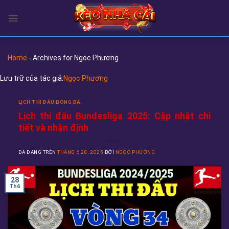
Chuyển
đến
nội
dung
Home
-
Archives for Ngọc Phương
Lưu trữ của tác giả:
Ngọc Phương
LỊCH THI ĐẤU BÓNG ĐÁ
Lịch thi đấu Bundesliga 2025: Cập nhật chi
tiết và nhận định
ĐÃ ĐĂNG TRÊN
THÁNG 6 28, 2025
BỞI
NGỌC PHƯƠNG
28
Th6