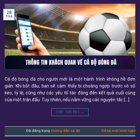
28
Th6
Cá độ bóng đá cho người mới là một hành trình không hề đơn
giản. Khi bắt đầu, bạn sẽ cảm thấy bị choáng ngợp trước vô số
kèo, tỷ lệ, cũng như các yếu tố tác động đến kết quả cuối cùng
của một trận đấu. Tuy nhiên, nếu nắm vững các nguyên tắc […]
TIẾP TỤC ĐỌC
→
Đã đăng trong
Hướng dẫn cá độ
Để lại một bình luận