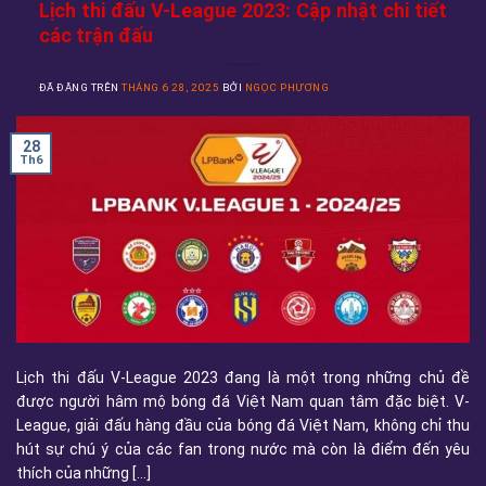
Lịch thi đấu V-League 2023: Cập nhật chi tiết
các trận đấu
ĐÃ ĐĂNG TRÊN
THÁNG 6 28, 2025
BỞI
NGỌC PHƯƠNG
28
Th6
Lịch thi đấu V-League 2023 đang là một trong những chủ đề
được người hâm mộ bóng đá Việt Nam quan tâm đặc biệt. V-
League, giải đấu hàng đầu của bóng đá Việt Nam, không chỉ thu
hút sự chú ý của các fan trong nước mà còn là điểm đến yêu
thích của những […]