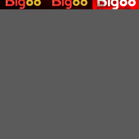
Keonhacai
là điểm đến uy tín dành cho người chơi đam mê
kèo nhà cái
và
soi kèo bóng đá chính xác
. Chúng tôi liên tục
cập nhật
tỷ lệ kèo mới nhất
, cung cấp
dự đoán từ chuyên gia
và chia sẻ thông tin hữu ích giúp người chơi đưa ra lựa chọn cá
cược hiệu quả hơn.
Truy cập ngay
keonhacai.vision
để đón đầu xu hướng, phân
tích chuẩn xác và
tự tin chinh phục mọi kèo cược
!