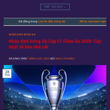
TIẾP TỤC ĐỌC
→
Đã đăng trong
Lịch thi đấu bóng đá
Để lại một bình luận
NHẬN ĐỊNH BÓNG ĐÁ
Nhận định bóng đá Cúp C1 Châu Âu 2025: Cập
nhật từ kèo nhà cái
ĐÃ ĐĂNG TRÊN
THÁNG 6 28, 2025
BỞI
NGỌC PHƯƠNG
28
Th6