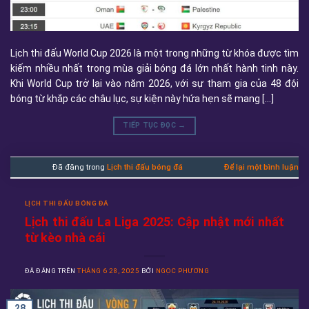
Lịch thi đấu World Cup 2026 là một trong những từ khóa được tìm
kiếm nhiều nhất trong mùa giải bóng đá lớn nhất hành tinh này.
Khi World Cup trở lại vào năm 2026, với sự tham gia của 48 đội
bóng từ khắp các châu lục, sự kiện này hứa hẹn sẽ mang […]
TIẾP TỤC ĐỌC
→
Đã đăng trong
Lịch thi đấu bóng đá
Để lại một bình luận
LỊCH THI ĐẤU BÓNG ĐÁ
Lịch thi đấu La Liga 2025: Cập nhật mới nhất
từ kèo nhà cái
ĐÃ ĐĂNG TRÊN
THÁNG 6 28, 2025
BỞI
NGỌC PHƯƠNG
28