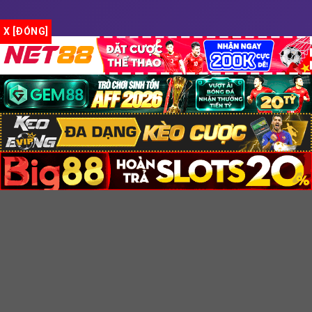
X [ĐÓNG]