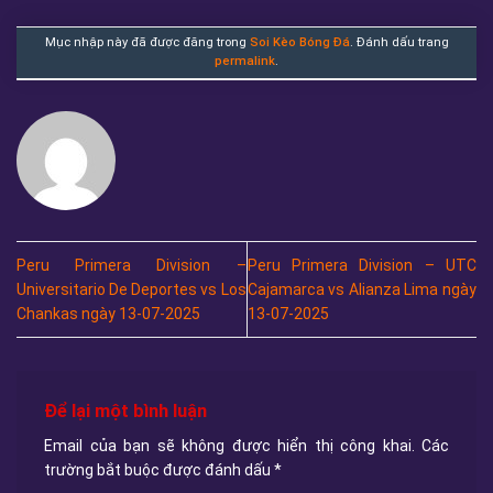
Mục nhập này đã được đăng trong
Soi Kèo Bóng Đá
. Đánh dấu trang
permalink
.
Peru Primera Division –
Peru Primera Division – UTC
Universitario De Deportes vs Los
Cajamarca vs Alianza Lima ngày
Chankas ngày 13-07-2025
13-07-2025
Để lại một bình luận
Email của bạn sẽ không được hiển thị công khai.
Các
trường bắt buộc được đánh dấu
*