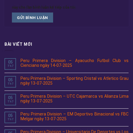
này cho lần bình luận kế tiếp của tôi.
BÀI VIẾT MỚI
Peru Primera Division – Ayacucho Futbol Club vs
05
Cienciano ngày 14-07-2025
Th7
Peru Primera Division – Sporting Cristal vs Atletico Grau
05
ngày 13-07-2025
Th7
Peru Primera Division – UTC Cajamarca vs Alianza Lima
05
ngày 13-07-2025
Th7
Peru Primera Division – EM Deportivo Binacional vs FBC
05
Melgar ngày 13-07-2025
Th7
Peru Primera Division – Universitario De Deportes vs Los