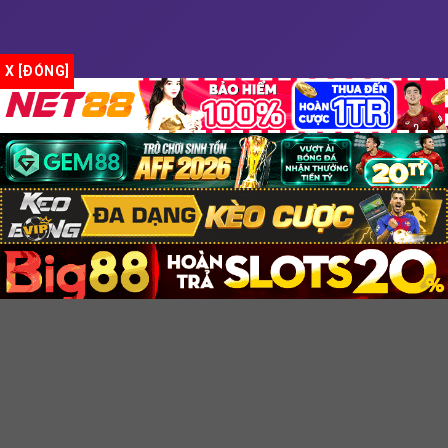
X [ĐÓNG]