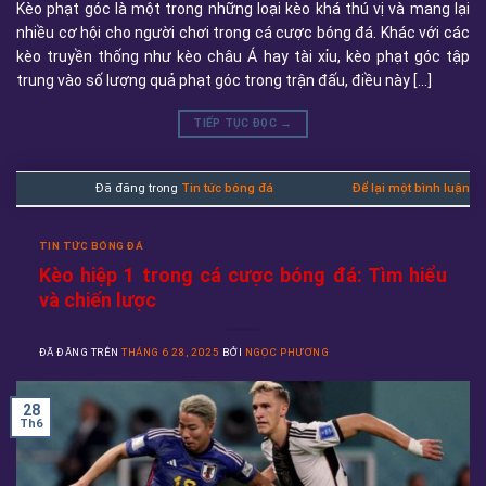
Kèo phạt góc là một trong những loại kèo khá thú vị và mang lại
nhiều cơ hội cho người chơi trong cá cược bóng đá. Khác với các
kèo truyền thống như kèo châu Á hay tài xỉu, kèo phạt góc tập
trung vào số lượng quả phạt góc trong trận đấu, điều này […]
TIẾP TỤC ĐỌC
→
Đã đăng trong
Tin tức bóng đá
Để lại một bình luận
TIN TỨC BÓNG ĐÁ
Kèo hiệp 1 trong cá cược bóng đá: Tìm hiểu
và chiến lược
ĐÃ ĐĂNG TRÊN
THÁNG 6 28, 2025
BỞI
NGỌC PHƯƠNG
28
Th6