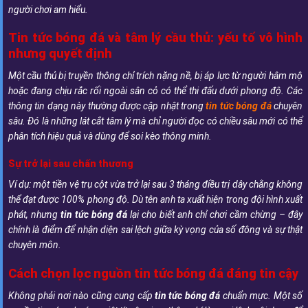
người chơi am hiểu.
Tin tức bóng đá và tâm lý cầu thủ: yếu tố vô hình
nhưng quyết định
Một cầu thủ bị truyền thông chỉ trích nặng nề, bị áp lực từ người hâm mộ
hoặc đang chịu rắc rối ngoài sân cỏ có thể thi đấu dưới phong độ. Các
thông tin dạng này thường được cập nhật trong
tin tức bóng đá
chuyên
sâu. Đó là những lát cắt tâm lý mà chỉ người đọc có chiều sâu mới có thể
phân tích hiệu quả và dùng để soi kèo thông minh.
Sự trở lại sau chấn thương
Ví dụ: một tiền vệ trụ cột vừa trở lại sau 3 tháng điều trị dây chằng không
thể đạt được 100% phong độ. Dù tên anh ta xuất hiện trong đội hình xuất
phát, nhưng
tin tức bóng đá
lại cho biết anh chỉ chơi cầm chừng – đây
chính là điểm để nhận diện sai lệch giữa kỳ vọng của số đông và sự thật
chuyên môn.
Cách chọn lọc nguồn tin tức bóng đá đáng tin cậy
Không phải nơi nào cũng cung cấp
tin tức bóng đá
chuẩn mực. Một số