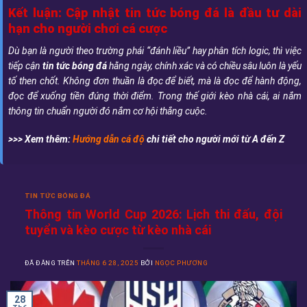
Kết luận: Cập nhật tin tức bóng đá là đầu tư dài
hạn cho người chơi cá cược
Dù bạn là người theo trường phái “đánh liều” hay phân tích logic, thì việc
tiếp cận
tin tức bóng đá
hằng ngày, chính xác và có chiều sâu luôn là yếu
tố then chốt. Không đơn thuần là đọc để biết, mà là đọc để hành động,
đọc để xuống tiền đúng thời điểm. Trong thế giới kèo nhà cái, ai nắm
thông tin chuẩn người đó nắm cơ hội thắng cuộc.
>>> Xem thêm:
Hướng dẫn cá độ
chi tiết cho người mới từ A đến Z
TIN TỨC BÓNG ĐÁ
Thông tin World Cup 2026: Lịch thi đấu, đội
tuyển và kèo cược từ kèo nhà cái
ĐÃ ĐĂNG TRÊN
THÁNG 6 28, 2025
BỞI
NGỌC PHƯƠNG
28