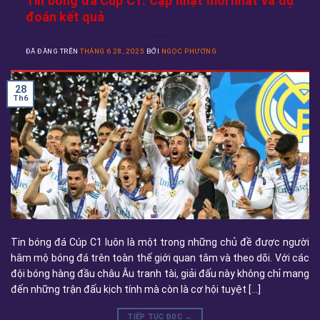
Tin bóng đá Cúp C1: Cập nhật mới nhất và dự
đoán kết quả
ĐÃ ĐĂNG TRÊN
THÁNG 6 28, 2025
BỞI
NGỌC PHƯƠNG
28
Th6
Tin bóng đá Cúp C1 luôn là một trong những chủ đề được người
hâm mộ bóng đá trên toàn thế giới quan tâm và theo dõi. Với các
đội bóng hàng đầu châu Âu tranh tài, giải đấu này không chỉ mang
đến những trận đấu kịch tính mà còn là cơ hội tuyệt […]
TIẾP TỤC ĐỌC
→