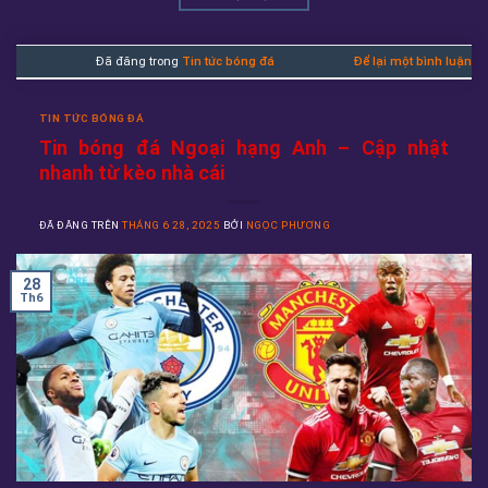
Đã đăng trong
Tin tức bóng đá
Để lại một bình luận
TIN TỨC BÓNG ĐÁ
Tin bóng đá Ngoại hạng Anh – Cập nhật
nhanh từ kèo nhà cái
ĐÃ ĐĂNG TRÊN
THÁNG 6 28, 2025
BỞI
NGỌC PHƯƠNG
28
Th6