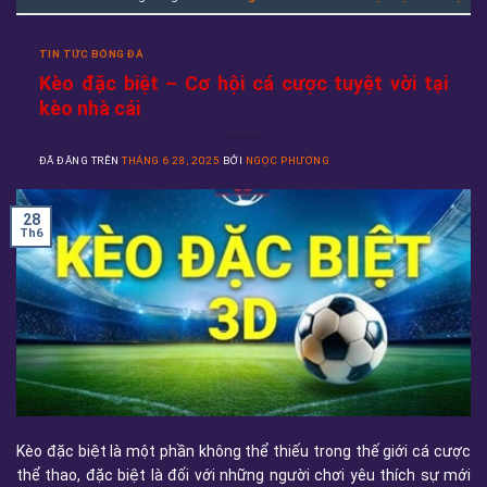
TIN TỨC BÓNG ĐÁ
Kèo đặc biệt – Cơ hội cá cược tuyệt vời tại
kèo nhà cái
ĐÃ ĐĂNG TRÊN
THÁNG 6 28, 2025
BỞI
NGỌC PHƯƠNG
28
Th6
Kèo đặc biệt là một phần không thể thiếu trong thế giới cá cược
thể thao, đặc biệt là đối với những người chơi yêu thích sự mới