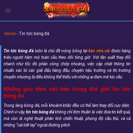
Chuyển
đến
nội
dung
Home
-
Tin tức bóng đá
Tin tức bóng đá
luôn là chủ đề nóng bỏng tại
kèo nhà cái
được hàng
triệu người hâm mộ toàn cầu theo dõi từng giờ. Với tần suất thay đổi
nhanh như tốc độ phản công chớp nhoáng, việc cập nhật thông tin
chuẩn xác từ các giải đấu hàng đầu, chuyện hậu trường và thị trường
chuyển nhượng là điều không thể thiếu với những ai đam mê túc cầu.
Những góc nhìn sắc bén trong thế giới tin tức
bóng đá
Trong làng bóng đá, mỗi khoảnh khắc đều có thể làm thay đổi cục diện.
Chính vì vậy,
tin tức bóng đá
không chỉ đơn thuần là việc đưa tin kết quả,
mà còn là nghệ thuật phân tích chiến thuật, phong độ cầu thủ, và cả
những “cái bắt tay” ngoài đường pitch.