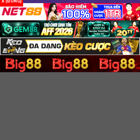
X [ĐÓNG]