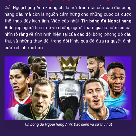
Giải Ngoại hạng Anh không chỉ là nơi tranh tài của các đội bóng
hàng đầu mà còn là nguồn cảm hứng cho những cuộc cá cược
thể thao đầy kịch tính. Việc cập nhật
Tin bóng đá Ngoại hạng
Anh
giúp người hâm mộ và những người tham gia cá cược có cái
nhìn rõ ràng về tình hình hiện tại của các đội bóng, phong độ cầu
thủ, và những thay đổi trong đội hình, qua đó đưa ra quyết định
cược chính xác hơn.
Tin bóng đá Ngoại hạng Anh: Đặc điểm và sự thu hút