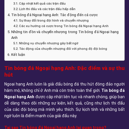
Cập nhật kết quả các trận đấu
Lịch thi đấu và các trận đấu hấp dẫn
Tin bóng đá Ngoại hạng Anh: Tác động đến cá cược
Sự thay đổi trong đội hình và chuyển nhượng
Các xu hướng cá cược trong Tin bóng đá Ngoại hạng Anh
Những tin đồn và chuyển nhượng trong Tin bóng đá Ngoại hạng
Anh
Những vụ chuyển nhượng gây bất ngờ
Tác động của chuyển nhượng đối với phong độ đội bóng
Kết luận
Tin bóng đá Ngoại hạng Anh: Đặc điểm và sự thu
hút
Ngoại hạng Anh luôn là giải đấu bóng đá thu hút đông đảo người
hâm mộ, không chỉ ở Anh mà còn trên toàn thế giới.
Tin bóng đá
Ngoại hạng Anh
được cập nhật liên tục và nhanh chóng, giúp bạn
dễ dàng theo dõi những sự kiện, kết quả, cũng như lịch thi đấu
của các đội bóng mà mình yêu thích. Sự kịch tính và những bất
ngờ luôn là điểm mạnh của giải đấu này.
Tại sao Tin bóng đá Ngoại hạng Anh lại quan trọng?