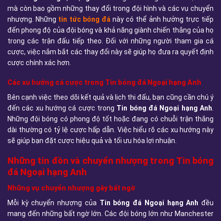
mà còn bao gồm những thay đổi trong đội hình và các vụ chuyển
nhượng. Những
tin tức bóng đá
này có thể ảnh hưởng trực tiếp
đến phong độ của đội bóng và khả năng giành chiến thắng của họ
trong các trận đấu tiếp theo. Đối với những người tham gia cá
cược, việc nắm bắt các thay đổi này sẽ giúp họ đưa ra quyết định
cược chính xác hơn.
Các xu hướng cá cược trong Tin bóng đá Ngoại hạng Anh
Bên cạnh việc theo dõi kết quả và lịch thi đấu, bạn cũng cần chú ý
đến các xu hướng cá cược trong
Tin bóng đá Ngoại hạng Anh
.
Những đội bóng có phong độ tốt hoặc đang có chuỗi trận thắng
dài thường có tỷ lệ cược hấp dẫn. Việc hiểu rõ các xu hướng này
sẽ giúp bạn đặt cược hiệu quả và tối ưu hóa lợi nhuận.
Những tin đồn và chuyển nhượng trong Tin bóng
đá Ngoại hạng Anh
Những vụ chuyển nhượng gây bất ngờ
Mỗi kỳ chuyển nhượng của
Tin bóng đá Ngoại hạng Anh
đều
mang đến những bất ngờ lớn. Các đội bóng lớn như Manchester