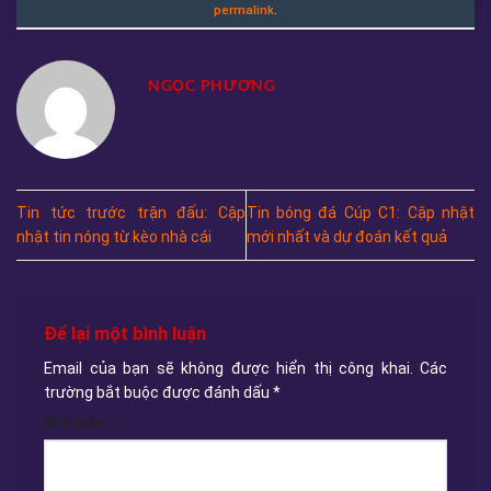
permalink
.
NGỌC PHƯƠNG
Tin tức trước trận đấu: Cập
Tin bóng đá Cúp C1: Cập nhật
nhật tin nóng từ kèo nhà cái
mới nhất và dự đoán kết quả
Để lại một bình luận
Email của bạn sẽ không được hiển thị công khai.
Các
trường bắt buộc được đánh dấu
*
Bình luận
*