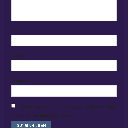
Tên
*
Email
*
Trang web
Lưu tên của tôi, email, và trang web trong trình duyệt
này cho lần bình luận kế tiếp của tôi.