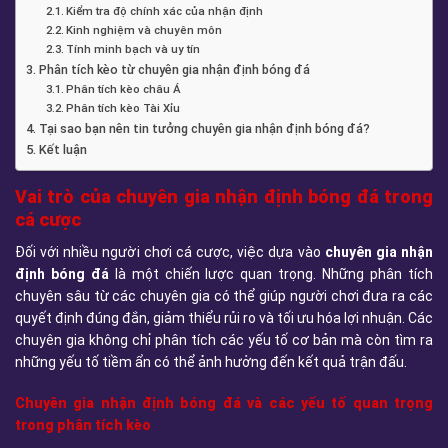
Kiểm tra độ chính xác của nhận định
Kinh nghiệm và chuyên môn
Tính minh bạch và uy tín
Phân tích kèo từ chuyên gia nhận định bóng đá
Phân tích kèo châu Á
Phân tích kèo Tài Xỉu
Tại sao bạn nên tin tưởng chuyên gia nhận định bóng đá?
Kết luận
Vai trò của chuyên gia nhận định bóng đá trong
cá cược
Đối với nhiều người chơi cá cược, việc dựa vào
chuyên gia nhận
định bóng đá
là một chiến lược quan trọng. Những phân tích
chuyên sâu từ các chuyên gia có thể giúp người chơi đưa ra các
quyết định đúng đắn, giảm thiểu rủi ro và tối ưu hóa lợi nhuận. Các
chuyên gia không chỉ phân tích các yếu tố cơ bản mà còn tìm ra
những yếu tố tiềm ẩn có thể ảnh hưởng đến kết quả trận đấu.
Chuyên gia nhận định bóng đá và các yếu tố quan trọng
trong phân tích kèo