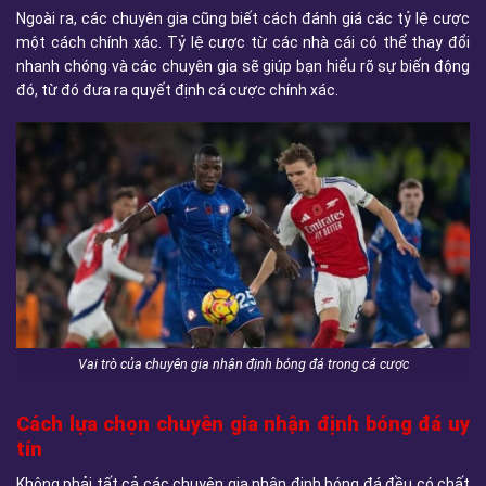
Ngoài ra, các chuyên gia cũng biết cách đánh giá các tỷ lệ cược
một cách chính xác. Tỷ lệ cược từ các nhà cái có thể thay đổi
nhanh chóng và các chuyên gia sẽ giúp bạn hiểu rõ sự biến động
đó, từ đó đưa ra quyết định cá cược chính xác.
Vai trò của chuyên gia nhận định bóng đá trong cá cược
Cách lựa chọn chuyên gia nhận định bóng đá uy
tín
Không phải tất cả các chuyên gia nhận định bóng đá đều có chất