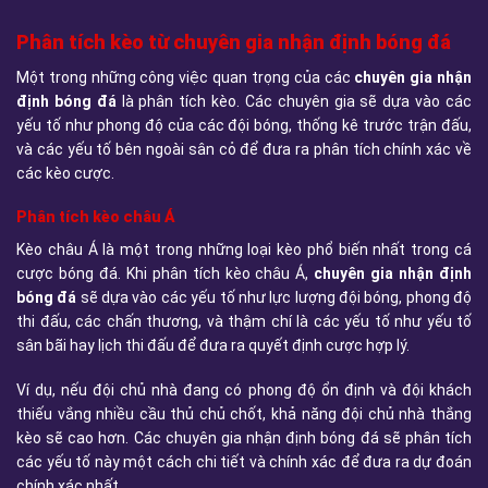
Phân tích kèo từ chuyên gia nhận định bóng đá
Một trong những công việc quan trọng của các
chuyên gia nhận
định bóng đá
là phân tích kèo. Các chuyên gia sẽ dựa vào các
yếu tố như phong độ của các đội bóng, thống kê trước trận đấu,
và các yếu tố bên ngoài sân cỏ để đưa ra phân tích chính xác về
các kèo cược.
Phân tích kèo châu Á
Kèo châu Á là một trong những loại kèo phổ biến nhất trong cá
cược bóng đá. Khi phân tích kèo châu Á,
chuyên gia nhận định
bóng đá
sẽ dựa vào các yếu tố như lực lượng đội bóng, phong độ
thi đấu, các chấn thương, và thậm chí là các yếu tố như yếu tố
sân bãi hay lịch thi đấu để đưa ra quyết định cược hợp lý.
Ví dụ, nếu đội chủ nhà đang có phong độ ổn định và đội khách
thiếu vắng nhiều cầu thủ chủ chốt, khả năng đội chủ nhà thắng
kèo sẽ cao hơn. Các chuyên gia nhận định bóng đá sẽ phân tích
các yếu tố này một cách chi tiết và chính xác để đưa ra dự đoán
chính xác nhất.