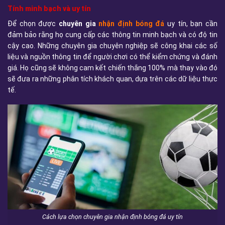
Tính minh bạch và uy tín
Để chọn được
chuyên gia
nhận định bóng đá
uy tín, bạn cần
đảm bảo rằng họ cung cấp các thông tin minh bạch và có độ tin
cậy cao. Những chuyên gia chuyên nghiệp sẽ công khai các số
liệu và nguồn thông tin để người chơi có thể kiểm chứng và đánh
giá. Họ cũng sẽ không cam kết chiến thắng 100% mà thay vào đó
sẽ đưa ra những phân tích khách quan, dựa trên các dữ liệu thực
tế.
Cách lựa chọn chuyên gia nhận định bóng đá uy tín