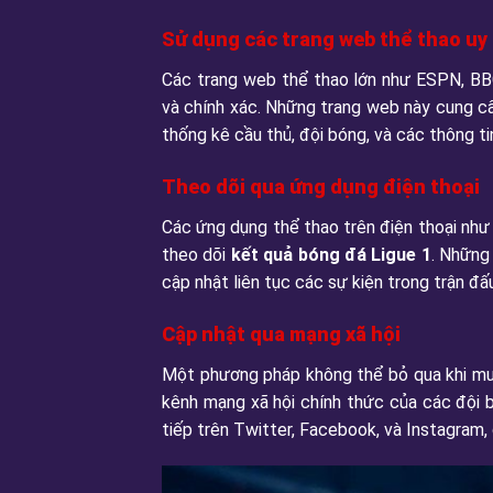
Sử dụng các trang web thể thao uy 
Các trang web thể thao lớn như ESPN, BBC
và chính xác. Những trang web này cung cấ
thống kê cầu thủ, đội bóng, và các thông t
Theo dõi qua ứng dụng điện thoại
Các ứng dụng thể thao trên điện thoại như
theo dõi
kết quả bóng đá Ligue 1
. Những
cập nhật liên tục các sự kiện trong trận đấ
Cập nhật qua mạng xã hội
Một phương pháp không thể bỏ qua khi m
kênh mạng xã hội chính thức của các đội 
tiếp trên Twitter, Facebook, và Instagram,