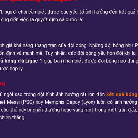
1
, người chơi cần biết được các yếu tố ảnh hưởng đến kết quả 
ộng đến việc ra quyết định cá cược là:
nh giá khả năng thắng trận của đội bóng. Những đội bóng như 
n định và mạnh mẽ. Tuy nhiên, các đội bóng yếu hơn đôi khi lại
uả bóng đá Ligue 1
giúp bạn nhận biết được đội bóng nào đan
ược hợp lý.
ng
 ngôi sao trong đội hình ảnh hưởng rất lớn đến
kết quả bóng
nel Messi (PSG) hay Memphis Depay (Lyon) luôn có ảnh hưởng
 cầu thủ này bị chấn thương hoặc vắng mặt trong một trận đấu,
chiến thắng.