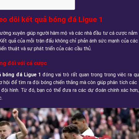
eo dõi kết quả bóng đá Ligue 1
ường xuyên giúp người hâm mộ và các nhà đầu tư cá cược nắm
 Kết quả của mỗi trận đấu không chỉ phản ánh sức mạnh của các
ến thuật và sự phát triển của các cầu thủ.
ng đối với cá cược
ả bóng đá Ligue 1
đóng vai trò rất quan trọng trong việc ra q
ơ hội để tìm ra đội bóng chiến thắng mà còn giúp phân tích các
 đội hình. Từ đó, bạn có thể đưa ra các dự đoán chính xác hơn,
c.