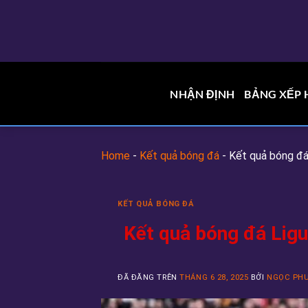
Chuyển
đến
nội
dung
NHẬN ĐỊNH
BẢNG XẾP
Home
-
Kết quả bóng đá
-
Kết quả bóng đá
KẾT QUẢ BÓNG ĐÁ
Kết quả bóng đá Ligu
ĐÃ ĐĂNG TRÊN
THÁNG 6 28, 2025
BỞI
NGỌC PH