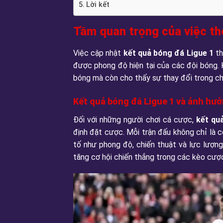
Lời kết
Tầm quan trọng của việc th
Việc cập nhật
kết quả bóng đá Ligue 1
th
được phong độ hiện tại của các đội bóng.
bóng mà còn cho thấy sự thay đổi trong chi
Kết quả bóng đá Ligue 1 và ảnh hưở
Đối với những người chơi cá cược,
kết qu
định đặt cược. Mỗi trận đấu không chỉ là c
tố như phong độ, chiến thuật và lực lượng
tăng cơ hội chiến thắng trong các kèo cượ