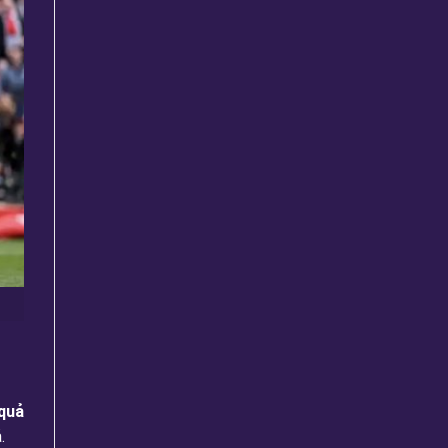
quả
.