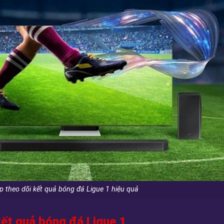
 theo dõi kết quả bóng đá Ligue 1 hiệu quả
ết quả bóng đá Ligue 1