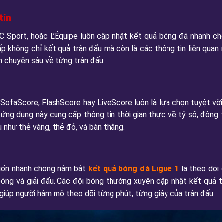
tín
 Sport, hoặc L’Équipe luôn cập nhật kết quả bóng đá nhanh c
p không chỉ kết quả trận đấu mà còn là các thông tin liên quan
in chuyên sâu về từng trận đấu.
 SofaScore, FlashScore hay LiveScore luôn là lựa chọn tuyệt vờ
 ứng dụng này cung cấp thông tin thời gian thực về tỷ số, đồng 
u như thẻ vàng, thẻ đỏ, và bàn thắng.
uốn nhanh chóng nắm bắt
kết quả bóng đá Ligue 1
là theo dõi
bóng và giải đấu. Các đội bóng thường xuyên cập nhật kết quả 
 giúp người hâm mộ theo dõi từng phút, từng giây của trận đấu.