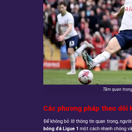
Tầm quan trọng 
Các phương pháp theo dõi k
Để không bỏ lỡ thông tin quan trọng, ngườ
bóng đá Ligue 1
một cách nhanh chóng và 