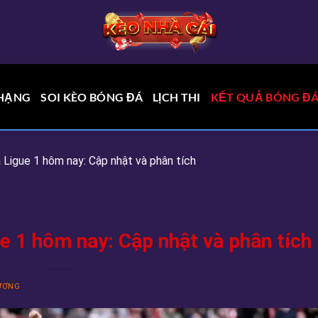
 HẠNG
SOI KÈO BÓNG ĐÁ
LỊCH THI
KẾT QUẢ BÓNG Đ
 Ligue 1 hôm nay: Cập nhật và phân tích
e 1 hôm nay: Cập nhật và phân tích
ƯƠNG