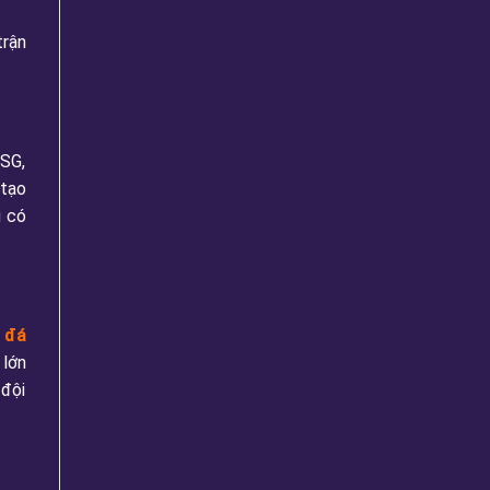
trận
PSG,
 tạo
g có
 đá
 lớn
 đội