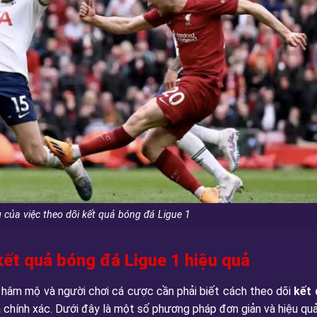
của việc theo dõi kết quả bóng đá Ligue 1
ết quả bóng đá Ligue 1 hiệu quả
i hâm mộ và người chơi cá cược cần phải biết cách theo dõi
kết 
chính xác. Dưới đây là một số phương pháp đơn giản và hiệu quả