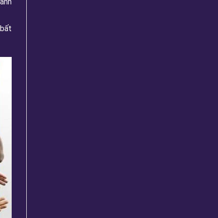
 ảnh
 bất