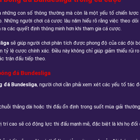
à những con số thông thường mà còn là một yếu tố chiến lược
. Những người chơi cá cược lâu năm hiểu rõ rằng việc theo dõi
 ra các quyết định thông minh hơn khi tham gia cá cược.
liga
sẽ giúp người chơi phân tích được phong độ của các đội b
n tỷ lệ cược chính xác. Điều này không chỉ giúp giảm thiểu rủi r
c trận đấu tiếp theo.
bóng đá Bundesliga
g đá Bundesliga
, người chơi cần phải xem xét các yếu tố tác 
huỗi thắng dài hoặc thi đấu ổn định trong suốt mùa giải thườn
ị trí cao sẽ có động lực thi đấu mạnh mẽ, đặc biệt là khi họ đối