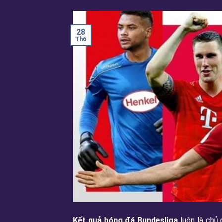
28
Th6
Kết quả bóng đá Bundesliga
luôn là chủ 