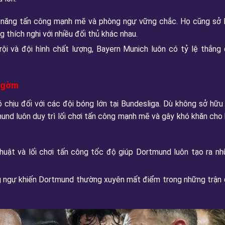
 năng tấn công mạnh mẽ và phòng ngự vững chắc. Họ cũng sở 
 thích nghi với nhiều đối thủ khác nhau.
ội và đội hình chất lượng, Bayern Munich luôn có tỷ lệ thắng
 gờm
 chịu đối với các đội bóng lớn tại Bundesliga. Dù không sở hữu
und luôn duy trì lối chơi tấn công mạnh mẽ và gây khó khăn cho
thuật và lối chơi tấn công tốc độ giúp Dortmund luôn tạo ra n
g ngự khiến Dortmund thường xuyên mất điểm trong những trận