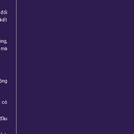
 đối
 kết
óng,
o mà
động
g có
 đầu