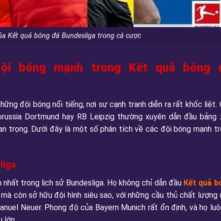
ủa Kết quả bóng đá Bundesliga trong cá cược
 đội bóng mạnh trong Kết quả bóng 
ững đội bóng nổi tiếng, nơi sự cạnh tranh diễn ra rất khốc liệt.
orussia Dortmund hay RB Leipzig thường xuyên dẫn đầu bảng
an trọng. Dưới đây là một số phân tích về các đội bóng mạnh t
liga
 nhất trong lịch sử Bundesliga. Họ không chỉ dẫn đầu
Kết quả b
 mà còn sở hữu đội hình siêu sao, với những cầu thủ chất lượng
uel Neuer. Phong độ của Bayern Munich rất ổn định, và họ luô
 lớn.