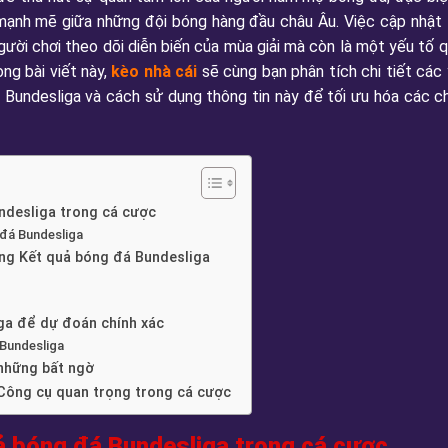
h mạnh mẽ giữa những đội bóng hàng đầu châu Âu. Việc cập nhật
gười chơi theo dõi diễn biến của mùa giải mà còn là một yếu tố 
ng bài viết này,
kèo nhà cái
sẽ cùng bạn phân tích chi tiết các
 Bundesliga và cách sử dụng thông tin này để tối ưu hóa các c
ndesliga trong cá cược
 đá Bundesliga
ong Kết quả bóng đá Bundesliga
ga để dự đoán chính xác
 Bundesliga
những bất ngờ
 Công cụ quan trọng trong cá cược
ả bóng đá Bundesliga trong cá cược