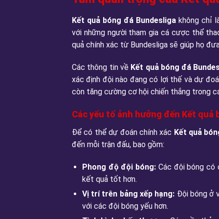
Kết quả bóng đá Bundesliga
không chỉ l
với những người tham gia cá cược thể thao
quả chính xác từ Bundesliga sẽ giúp họ đưa
Các thông tin về
Kết quả bóng đá Bundes
xác định đội nào đang có lợi thế và dự đoá
còn tăng cường cơ hội chiến thắng trong cá
Các yếu tố ảnh hưởng đến Kết quả 
Để có thể dự đoán chính xác
Kết quả bón
đến mỗi trận đấu, bao gồm:
Phong độ đội bóng:
Các đội bóng có c
kết quả tốt hơn.
Vị trí trên bảng xếp hạng:
Đội bóng ở v
với các đội bóng yếu hơn.