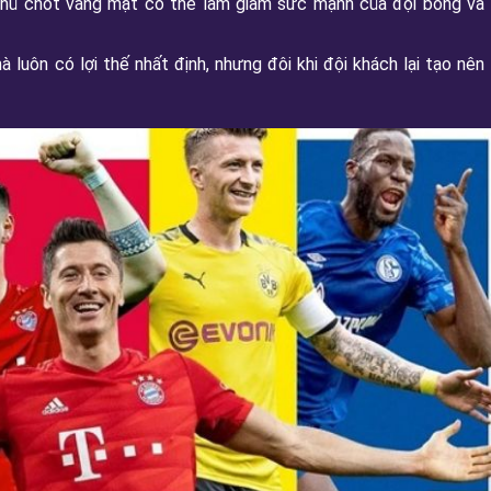
hủ chốt vắng mặt có thể làm giảm sức mạnh của đội bóng và
à luôn có lợi thế nhất định, nhưng đôi khi đội khách lại tạo nên