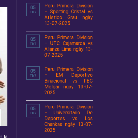
Peru Primera Division
05
– Sporting Cristal vs
Th7
Atletico Grau ngày
13-07-2025
Peru Primera Division
05
– UTC Cajamarca vs
Th7
Alianza Lima ngày 13-
07-2025
Peru Primera Division
05
– EM Deportivo
Th7
Binacional vs FBC
Melgar ngày 13-07-
2025
Peru Primera Division
05
– Universitario De
Th7
Deportes vs Los
Chankas ngày 13-07-
2025
t là