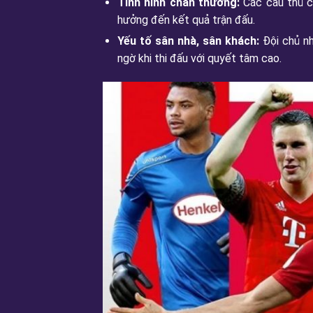
Tình hình chấn thương:
Các cầu thủ c
hưởng đến kết quả trận đấu.
Yếu tố sân nhà, sân khách:
Đội chủ nh
ngờ khi thi đấu với quyết tâm cao.