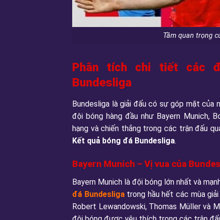
Tầm quan trọng c
Phân tích chi tiết các
Bundesliga
Bundesliga là giải đấu có sự góp mặt của nh
đội bóng hàng đầu như Bayern Munich, B
hạng và chiến thắng trong các trận đấu qu
Kết quả bóng đá Bundesliga
.
Bayern Munich – Vị vua của Bundes
Bayern Munich là đội bóng lớn nhất và mạnh
đá Bundesliga
trong hầu hết các mùa giải
Robert Lewandowski, Thomas Müller và Man
đội bóng được yêu thích trong các trận đấu