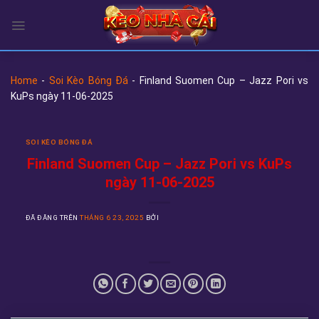
Chuyển
đến
nội
dung
Home
-
Soi Kèo Bóng Đá
-
Finland Suomen Cup – Jazz Pori vs
KuPs ngày 11-06-2025
SOI KÈO BÓNG ĐÁ
Finland Suomen Cup – Jazz Pori vs KuPs
ngày 11-06-2025
ĐÃ ĐĂNG TRÊN
THÁNG 6 23, 2025
BỞI