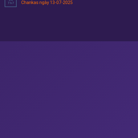
Chankas ngày 13-07-2025
Th7