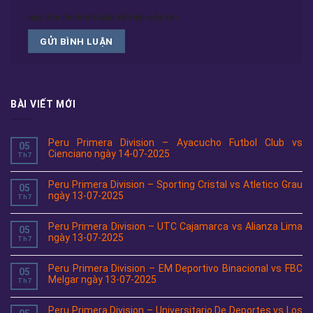
này cho lần bình luận kế tiếp của tôi.
BÀI VIẾT MỚI
Peru Primera Division – Ayacucho Futbol Club vs
05
Cienciano ngày 14-07-2025
Th7
Peru Primera Division – Sporting Cristal vs Atletico Grau
05
ngày 13-07-2025
Th7
Peru Primera Division – UTC Cajamarca vs Alianza Lima
05
ngày 13-07-2025
Th7
Peru Primera Division – EM Deportivo Binacional vs FBC
05
Melgar ngày 13-07-2025
Th7
Peru Primera Division – Universitario De Deportes vs Los