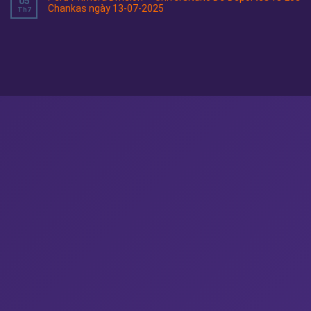
05
Chankas ngày 13-07-2025
Th7