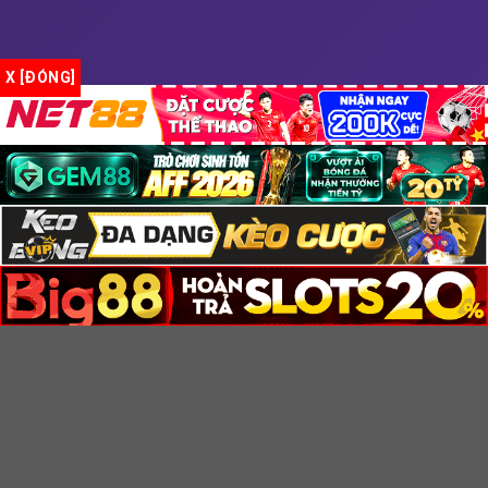
X [ĐÓNG]