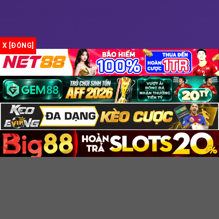
X [ĐÓNG]