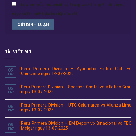
Lưu tên của tôi, email, và trang web trong trình duyệt
này cho lần bình luận kế tiếp của tôi.
BÀI VIẾT MỚI
Peru Primera Division – Ayacucho Futbol Club vs
05
Cienciano ngày 14-07-2025
Th7
Peru Primera Division – Sporting Cristal vs Atletico Grau
05
ngày 13-07-2025
Th7
Peru Primera Division – UTC Cajamarca vs Alianza Lima
05
ngày 13-07-2025
Th7
Peru Primera Division – EM Deportivo Binacional vs FBC
05
Melgar ngày 13-07-2025
Th7