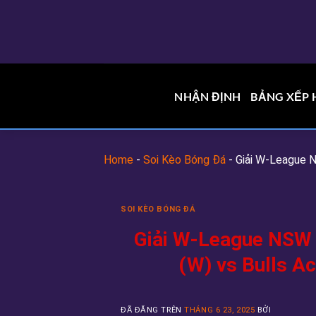
Chuyển
đến
nội
dung
NHẬN ĐỊNH
BẢNG XẾP
Home
-
Soi Kèo Bóng Đá
-
Giải W-League N
SOI KÈO BÓNG ĐÁ
Giải W-League NSW (
(W) vs Bulls 
ĐÃ ĐĂNG TRÊN
THÁNG 6 23, 2025
BỞI