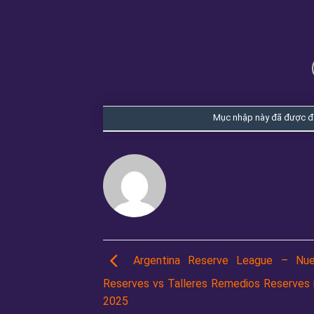
Mục nhập này đã được đ
Argentina Reserve League – Nue
Reserves vs Talleres Remedios Reserves 
2025