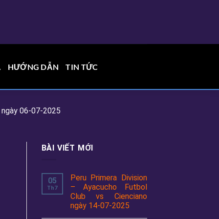
Á
HƯỚNG DẪN
TIN TỨC
) ngày 06-07-2025
BÀI VIẾT MỚI
Peru Primera Division
05
– Ayacucho Futbol
Th7
Club vs Cienciano
ngày 14-07-2025