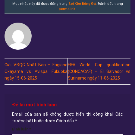
Mục nhập này đã được đăng trong
Soi Kèo Bóng Đá
. Đánh dấu trang
permalink
.
Giải VĐQG Nhật Bản – Fagiano
FIFA World Cup qualification
Okayama vs Avispa Fukuoka
(CONCACAF) – El Salvador vs
ngày 15-06-2025
Suriname ngày 11-06-2025
Để lại một bình luận
Email của bạn sẽ không được hiển thị công khai.
Các
trường bắt buộc được đánh dấu
*
Bình luận
*