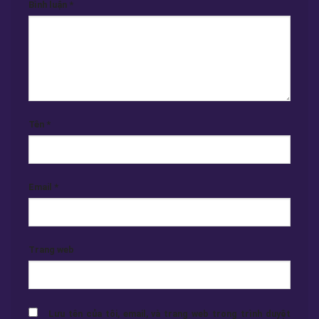
Bình luận
*
Tên
*
Email
*
Trang web
Lưu tên của tôi, email, và trang web trong trình duyệt