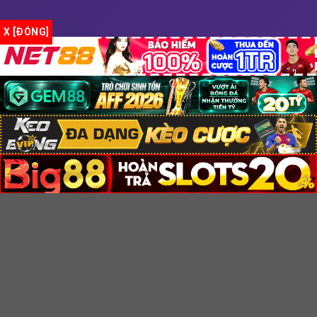
X [ĐÓNG]