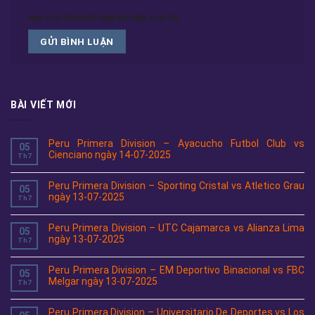
này cho lần bình luận kế tiếp của tôi.
BÀI VIẾT MỚI
Peru Primera Division – Ayacucho Futbol Club vs
05
Cienciano ngày 14-07-2025
Th7
Peru Primera Division – Sporting Cristal vs Atletico Grau
05
ngày 13-07-2025
Th7
Peru Primera Division – UTC Cajamarca vs Alianza Lima
05
ngày 13-07-2025
Th7
Peru Primera Division – EM Deportivo Binacional vs FBC
05
Melgar ngày 13-07-2025
Th7
Peru Primera Division – Universitario De Deportes vs Los