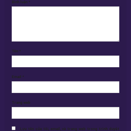
Bình luận
*
Tên
*
Email
*
Trang web
Lưu tên của tôi, email, và trang web trong trình duyệt