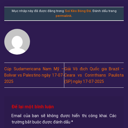
Mục nhập này đã được đăng trong
Soi Kèo Bóng Đá
. Đánh dấu trang
permalink
.
Cúp Sudamericana Nam Mỹ –
Giải Vô địch Quốc gia Brazil –
Bolivar vs Palestino ngày 17-07-
Ceara vs Corinthians Paulista
2025
(SP) ngày 17-07-2025
Để lại một bình luận
Email của bạn sẽ không được hiển thị công khai.
Các
trường bắt buộc được đánh dấu
*