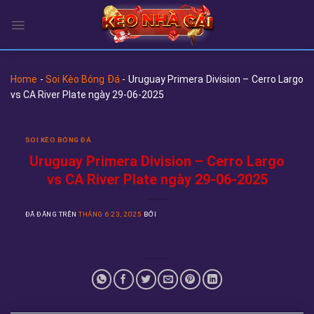
Chuyển
đến
nội
dung
Home
-
Soi Kèo Bóng Đá
-
Uruguay Primera Division – Cerro Largo
vs CA River Plate ngày 29-06-2025
SOI KÈO BÓNG ĐÁ
Uruguay Primera Division – Cerro Largo
vs CA River Plate ngày 29-06-2025
ĐÃ ĐĂNG TRÊN
THÁNG 6 23, 2025
BỞI