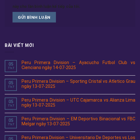
này cho lần bình luận kế tiếp của tôi.
BÀI VIẾT MỚI
Peru Primera Division – Ayacucho Futbol Club vs
05
Cienciano ngày 14-07-2025
Th7
Peru Primera Division – Sporting Cristal vs Atletico Grau
05
ngày 13-07-2025
Th7
Peru Primera Division – UTC Cajamarca vs Alianza Lima
05
ngày 13-07-2025
Th7
Peru Primera Division – EM Deportivo Binacional vs FBC
05
Melgar ngày 13-07-2025
Th7
Peru Primera Division – Universitario De Deportes vs Los
05