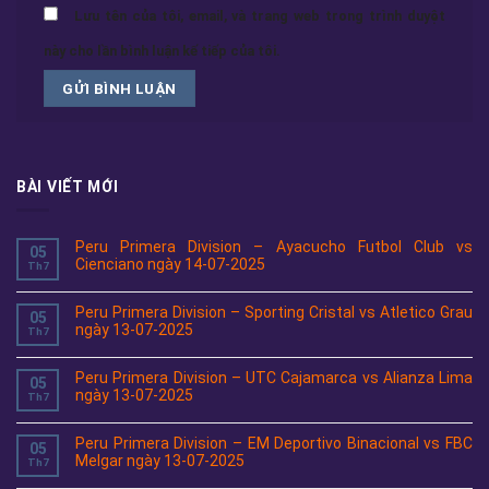
Lưu tên của tôi, email, và trang web trong trình duyệt
này cho lần bình luận kế tiếp của tôi.
BÀI VIẾT MỚI
Peru Primera Division – Ayacucho Futbol Club vs
05
Cienciano ngày 14-07-2025
Th7
Peru Primera Division – Sporting Cristal vs Atletico Grau
05
ngày 13-07-2025
Th7
Peru Primera Division – UTC Cajamarca vs Alianza Lima
05
ngày 13-07-2025
Th7
Peru Primera Division – EM Deportivo Binacional vs FBC
05
Melgar ngày 13-07-2025
Th7