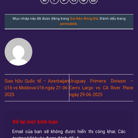
Mục nhập này đã được đăng trong
Soi Kèo Bóng Đá
. Đánh dấu trang
permalink
.
Giao hữu Quốc tế – Azerbaijan
Uruguay Primera Division –
U16 vs Moldova U16 ngày 21-06-
Cerro Largo vs CA River Plate
2025
ngày 29-06-2025
Để lại một bình luận
Email của bạn sẽ không được hiển thị công khai.
Các