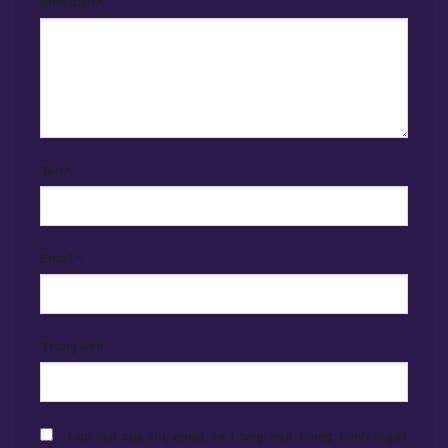
Bình luận
*
Tên
*
Email
*
Trang web
Lưu tên của tôi, email, và trang web trong trình duyệt