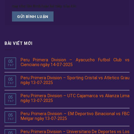
này cho lần bình luận kế tiếp của tôi.
BÀI VIẾT MỚI
Peru Primera Division – Ayacucho Futbol Club vs
05
Cienciano ngày 14-07-2025
Th7
Peru Primera Division – Sporting Cristal vs Atletico Grau
05
ngày 13-07-2025
Th7
Peru Primera Division – UTC Cajamarca vs Alianza Lima
05
ngày 13-07-2025
Th7
Peru Primera Division – EM Deportivo Binacional vs FBC
05
Melgar ngày 13-07-2025
Th7
Peru Primera Division – Universitario De Deportes vs Los
05