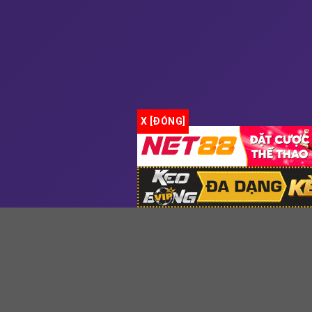
X [ĐÓNG]