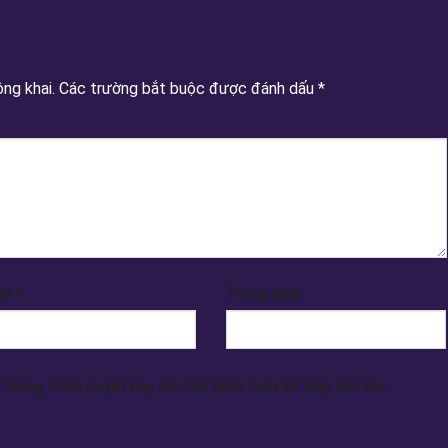
ng khai.
Các trường bắt buộc được đánh dấu
*
il
*
Trang web
 trong trình duyệt này cho lần bình luận kế tiếp của tôi.