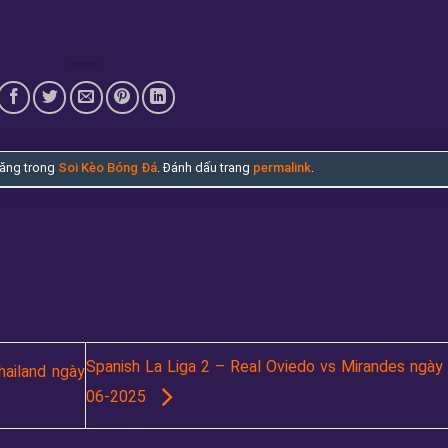
ăng trong
Soi Kèo Bóng Đá
. Đánh dấu trang
permalink
.
Spanish La Liga 2 – Real Oviedo vs Mirandes ngày
ailand ngày
06-2025