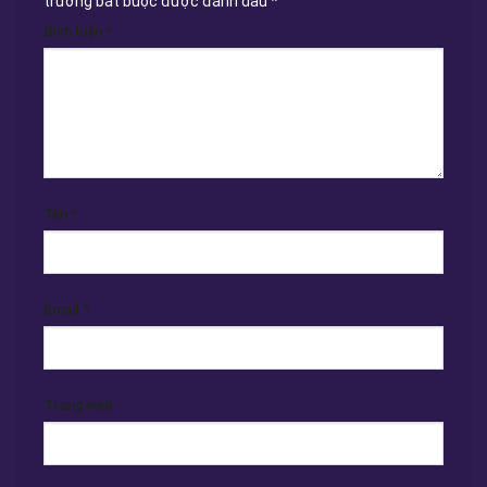
trường bắt buộc được đánh dấu
*
Bình luận
*
Tên
*
Email
*
Trang web