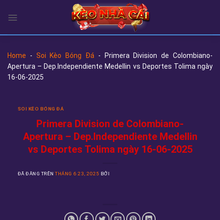
Chuyển
đến
nội
dung
Home
-
Soi Kèo Bóng Đá
-
Primera Division de Colombiano-
Apertura – Dep.Independiente Medellin vs Deportes Tolima ngày
16-06-2025
SOI KÈO BÓNG ĐÁ
Primera Division de Colombiano-
Apertura – Dep.Independiente Medellin
vs Deportes Tolima ngày 16-06-2025
ĐÃ ĐĂNG TRÊN
THÁNG 6 23, 2025
BỞI