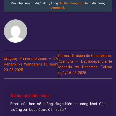
Mục nhập này đã được đăng trong
Soi Kèo Bóng Đá
. Đánh dấu trang
permalink
.
Primera Division de Colombiano-
Uruguay Primera Division – CA
Apertura – Dep.Independiente
Penarol vs Wanderers FC ngày
Medellin vs Deportes Tolima
23-06-2025
ngày 16-06-2025
Để lại một bình luận
Email của bạn sẽ không được hiển thị công khai.
Các
trường bắt buộc được đánh dấu
*