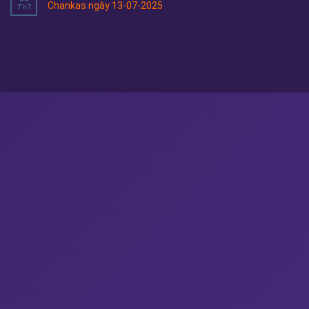
Chankas ngày 13-07-2025
Th7