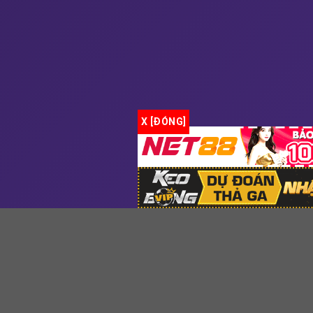
X [ĐÓNG]