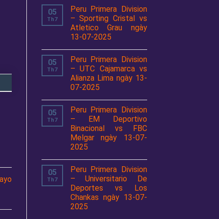
Peru Primera Division
05
– Sporting Cristal vs
Th7
Atletico Grau ngày
13-07-2025
Peru Primera Division
05
– UTC Cajamarca vs
Th7
Alianza Lima ngày 13-
07-2025
Peru Primera Division
05
– EM Deportivo
Th7
Binacional vs FBC
Melgar ngày 13-07-
2025
Peru Primera Division
05
– Universitario De
cayo
Th7
Deportes vs Los
Chankas ngày 13-07-
2025