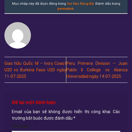
Mục nhập này đã được đăng trong
Soi Kèo Bóng Đá
. Đánh dấu trang
permalink
.
Giao hữu Quốc tế – Ivory Coast
Peru Primera Division – Juan
U20 vs Burkina Faso U20 ngày
Pablo II College vs Alianza
11-07-2025
Universidad ngày 14-07-2025
Để lại một bình luận
Email của bạn sẽ không được hiển thị công khai.
Các
trường bắt buộc được đánh dấu
*
Bình luận
*