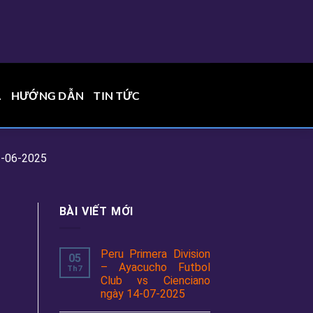
Á
HƯỚNG DẪN
TIN TỨC
13-06-2025
BÀI VIẾT MỚI
Peru Primera Division
05
– Ayacucho Futbol
Th7
Club vs Cienciano
ngày 14-07-2025