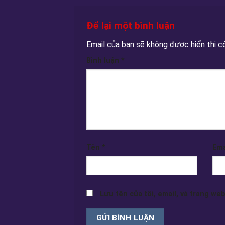
Để lại một bình luận
Email của bạn sẽ không được hiển thị cô
Bình luận
*
Tên
*
Ema
Lưu tên của tôi, email, và trang web