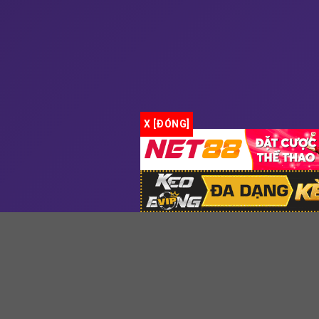
X [ĐÓNG]