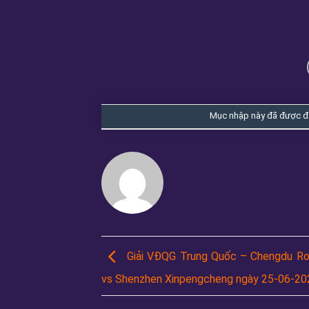
Mục nhập này đã được đ
Giải VĐQG Trung Quốc – Chengdu R
vs Shenzhen Xinpengcheng ngày 25-06-20