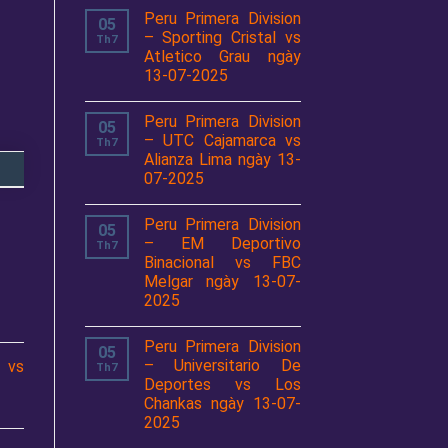
Peru Primera Division
05
– Sporting Cristal vs
Th7
Atletico Grau ngày
13-07-2025
Peru Primera Division
05
– UTC Cajamarca vs
Th7
Alianza Lima ngày 13-
07-2025
Peru Primera Division
05
– EM Deportivo
Th7
Binacional vs FBC
Melgar ngày 13-07-
2025
Peru Primera Division
05
– Universitario De
a vs
Th7
Deportes vs Los
Chankas ngày 13-07-
2025