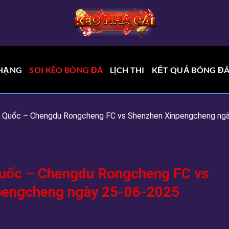
 HẠNG
SOI KÈO BÓNG ĐÁ
LỊCH THI
KẾT QUẢ BÓNG Đ
g Quốc – Chengdu Rongcheng FC vs Shenzhen Xinpengcheng ng
Quốc – Chengdu Rongcheng FC vs
pengcheng ngày 25-06-2025