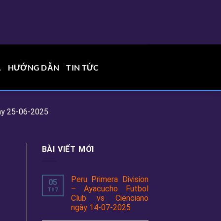
Á
HƯỚNG DẪN
TIN TỨC
ày 25-06-2025
BÀI VIẾT MỚI
Peru Primera Division
05
– Ayacucho Futbol
Th7
Club vs Cienciano
ngày 14-07-2025