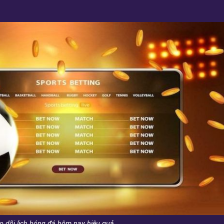
o dõi lịch bóng đá hôm nay hiệu quả