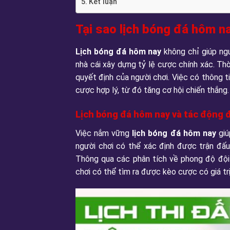
Kết luận
Tại sao lịch bóng đá hôm na
Lịch bóng đá hôm nay
không chỉ giúp ng
nhà cái xây dựng tỷ lệ cược chính xác. Thờ
quyết định của người chơi. Việc có thông t
cược hợp lý, từ đó tăng cơ hội chiến thắng.
Lịch bóng đá hôm nay và tác động đ
Việc nắm vững
lịch bóng đá hôm nay
giú
người chơi có thể xác định được trận đấu
Thông qua các phân tích về phong độ đội 
chơi có thể tìm ra được kèo cược có giá trị