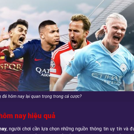
ng đá hôm nay lại quan trọng trong cá cược?
 hôm nay hiệu quả
nay
, người chơi cần lựa chọn những nguồn thông tin uy tín và 