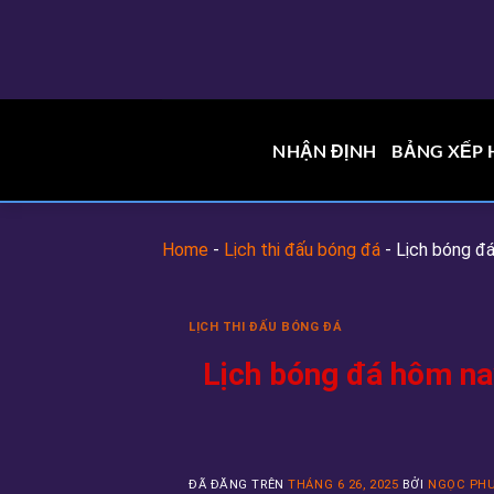
Chuyển
đến
nội
dung
NHẬN ĐỊNH
BẢNG XẾP
Home
-
Lịch thi đấu bóng đá
-
Lịch bóng đá
LỊCH THI ĐẤU BÓNG ĐÁ
Lịch bóng đá hôm nay
ĐÃ ĐĂNG TRÊN
THÁNG 6 26, 2025
BỞI
NGỌC PH