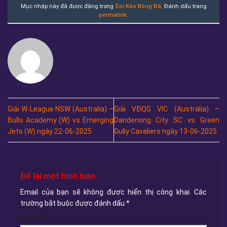
Mục nhập này đã được đăng trong
Soi Kèo Bóng Đá
. Đánh dấu trang
permalink
.
Giải W-League NSW (Australia) –
Giải VĐQG VIC (Australia) –
Bulls Academy (W) vs Emerging
Dandenong City SC vs Green
Jets (W) ngày 22-06-2025
Gully Cavaliers ngày 13-06-2025
Để lại một bình luận
Email của bạn sẽ không được hiển thị công khai.
Các
trường bắt buộc được đánh dấu
*
Bình luận
*