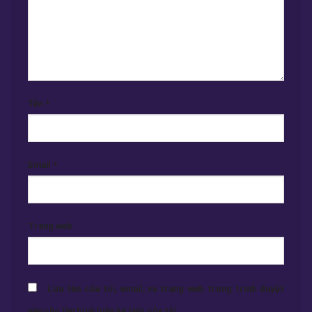
Tên
*
Email
*
Trang web
Lưu tên của tôi, email, và trang web trong trình duyệt
này cho lần bình luận kế tiếp của tôi.