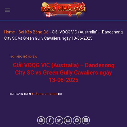
Chuyển
đến
nội
dung
Home
-
Soi Kèo Bóng Đá
-
Giải VĐQG VIC (Australia) – Dandenong
City SC vs Green Gully Cavaliers ngày 13-06-2025
SOI KÈO BÓNG ĐÁ
Giải VĐQG VIC (Australia) – Dandenong
City SC vs Green Gully Cavaliers ngày
13-06-2025
ĐÃ ĐĂNG TRÊN
THÁNG 6 23, 2025
BỞI