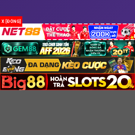
X [ĐÓNG]