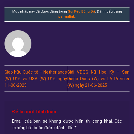
Mục nhập này đã được đăng trong
Soi Kèo Bóng Đá
. Đánh dấu trang
permalink
.
Giao hữu Quốc tế – Netherlands
Giải VĐQG Nữ Hoa Kỳ – San
(W) U16 vs USA (W) U16 ngày
Diego Dons (W) vs LA Premier
11-06-2025
(W) ngày 21-06-2025
Để lại một bình luận
Email của bạn sẽ không được hiển thị công khai.
Các
trường bắt buộc được đánh dấu
*