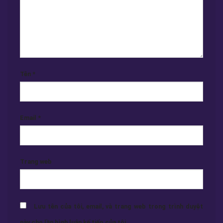
Tên
*
Email
*
Trang web
Lưu tên của tôi, email, và trang web trong trình duyệt
này cho lần bình luận kế tiếp của tôi.