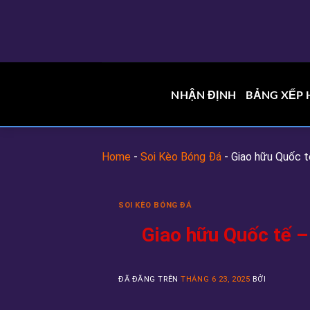
Chuyển
đến
nội
dung
NHẬN ĐỊNH
BẢNG XẾP
Home
-
Soi Kèo Bóng Đá
-
Giao hữu Quốc 
SOI KÈO BÓNG ĐÁ
Giao hữu Quốc tế 
ĐÃ ĐĂNG TRÊN
THÁNG 6 23, 2025
BỞI