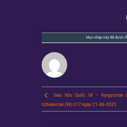
Mục nhập này đã được đ
Giao hữu Quốc tế – Kyrgyzstan 
Uzbekistan (W) U17 ngày 21-06-2025