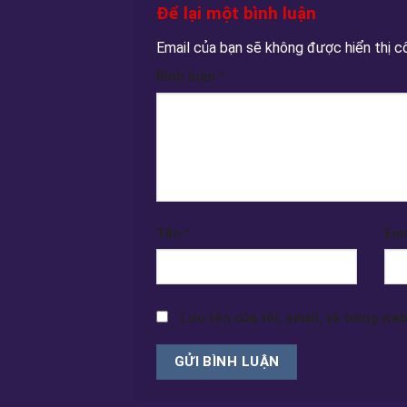
Để lại một bình luận
Email của bạn sẽ không được hiển thị cô
Bình luận
*
Tên
*
Ema
Lưu tên của tôi, email, và trang web