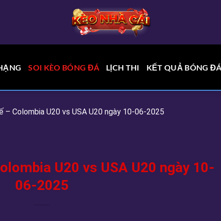
 HẠNG
SOI KÈO BÓNG ĐÁ
LỊCH THI
KẾT QUẢ BÓNG Đ
tế – Colombia U20 vs USA U20 ngày 10-06-2025
Colombia U20 vs USA U20 ngày 10-
06-2025