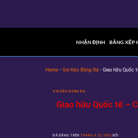
Chuyển
đến
nội
dung
NHẬN ĐỊNH
BẢNG XẾP
Home
-
Soi Kèo Bóng Đá
-
Giao hữu Quốc 
SOI KÈO BÓNG ĐÁ
Giao hữu Quốc tế – 
ĐÃ ĐĂNG TRÊN
THÁNG 6 23, 2025
BỞI