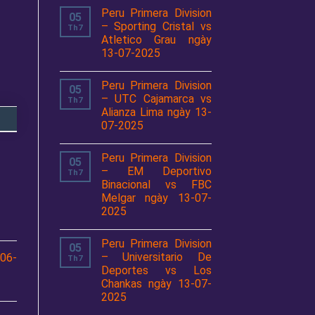
Peru Primera Division
05
– Sporting Cristal vs
Th7
Atletico Grau ngày
13-07-2025
Peru Primera Division
05
– UTC Cajamarca vs
Th7
Alianza Lima ngày 13-
07-2025
Peru Primera Division
05
– EM Deportivo
Th7
Binacional vs FBC
Melgar ngày 13-07-
2025
Peru Primera Division
05
– Universitario De
-06-
Th7
Deportes vs Los
Chankas ngày 13-07-
2025