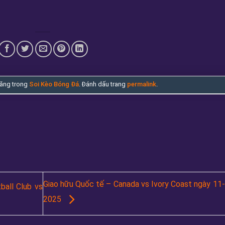
ăng trong
Soi Kèo Bóng Đá
. Đánh dấu trang
permalink
.
Giao hữu Quốc tế – Canada vs Ivory Coast ngày 11
all Club vs
2025