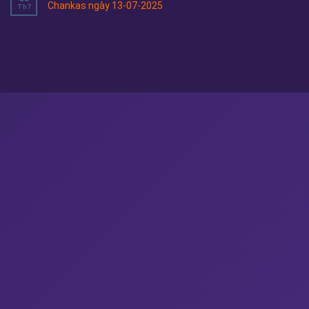
Chankas ngày 13-07-2025
Th7