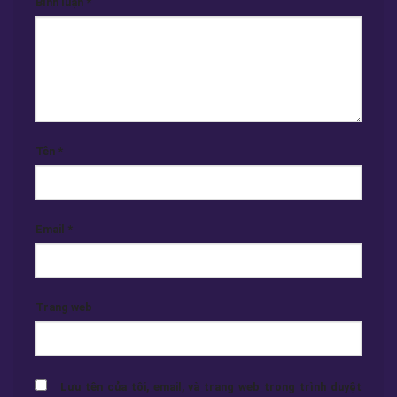
Bình luận
*
Tên
*
Email
*
Trang web
Lưu tên của tôi, email, và trang web trong trình duyệt