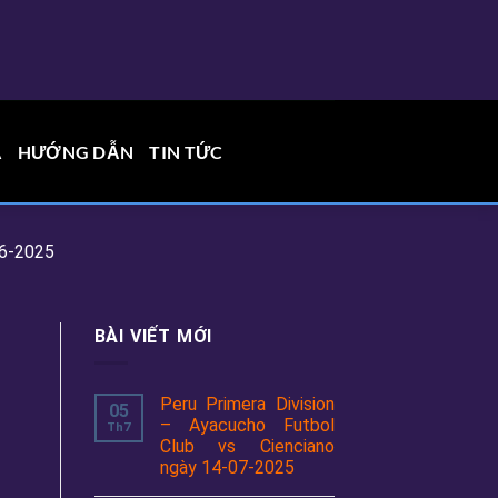
Á
HƯỚNG DẪN
TIN TỨC
06-2025
BÀI VIẾT MỚI
Peru Primera Division
05
– Ayacucho Futbol
Th7
Club vs Cienciano
ngày 14-07-2025