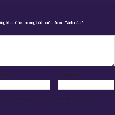
ng khai.
Các trường bắt buộc được đánh dấu
*
il
*
Trang web
 trong trình duyệt này cho lần bình luận kế tiếp của tôi.