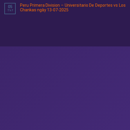
Peru Primera Division – Universitario De Deportes vs Los
05
Chankas ngày 13-07-2025
Th7