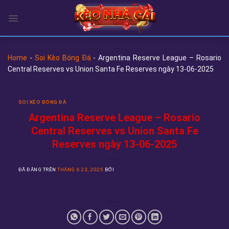
Chuyển
đến
nội
dung
Home
-
Soi Kèo Bóng Đá
-
Argentina Reserve League – Rosario
Central Reserves vs Union Santa Fe Reserves ngày 13-06-2025
SOI KÈO BÓNG ĐÁ
Argentina Reserve League – Rosario
Central Reserves vs Union Santa Fe
Reserves ngày 13-06-2025
ĐÃ ĐĂNG TRÊN
THÁNG 6 23, 2025
BỞI