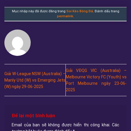
Mục nhập này đã được đăng trong
Soi Kèo Bóng Đá
. Đánh dấu trang
permalink
.
Giải VĐQG VIC (Australia) –
Giải W-League NSW (Australia) –
Melbourne Victory FC (Youth) vs
Manly Utd (W) vs Emerging Jets
Port Melbourne ngày 23-06-
(W) ngày 29-06-2025
2025
Để lại một bình luận
Email của bạn sẽ không được hiển thị công khai.
Các