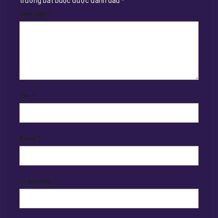
trường bắt buộc được đánh dấu
*
Bình luận
*
Tên
*
Email
*
Trang web