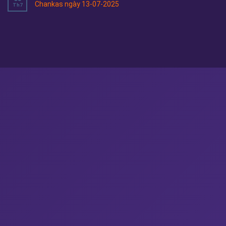
Chankas ngày 13-07-2025
Th7