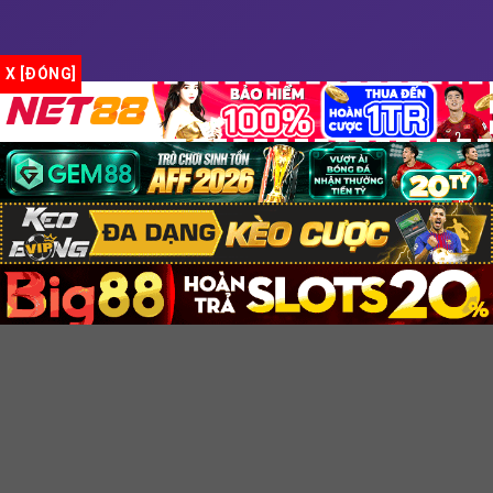
X [ĐÓNG]