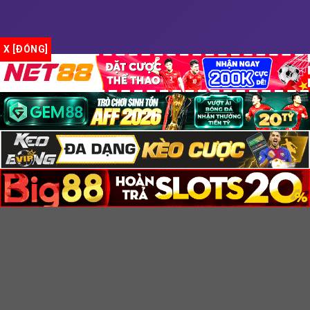
X [ĐÓNG]