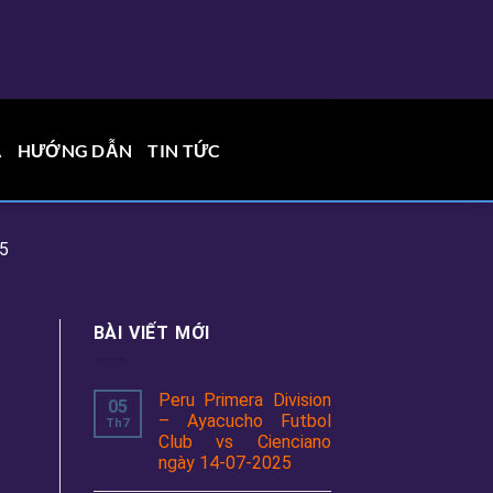
Á
HƯỚNG DẪN
TIN TỨC
25
BÀI VIẾT MỚI
Peru Primera Division
05
– Ayacucho Futbol
Th7
Club vs Cienciano
ngày 14-07-2025