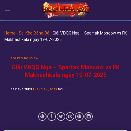
Chuyển
đến
nội
dung
Home
-
Soi Kèo Bóng Đá
-
Giải VĐQG Nga – Spartak Moscow vs FK
Makhachkala ngày 19-07-2025
SOI KÈO BÓNG ĐÁ
Giải VĐQG Nga – Spartak Moscow vs FK
Makhachkala ngày 19-07-2025
ĐÃ ĐĂNG TRÊN
THÁNG 7 4, 2025
BỞI