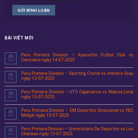
BÀI VIẾT MỚI
Peru Primera Division – Ayacucho Futbol Club vs
05
Cienciano ngày 14-07-2025
Th7
Peru Primera Division – Sporting Cristal vs Atletico Grau
05
ngày 13-07-2025
Th7
Peru Primera Division – UTC Cajamarca vs Alianza Lima
05
ngày 13-07-2025
Th7
Peru Primera Division – EM Deportivo Binacional vs FBC
05
Melgar ngày 13-07-2025
Th7
Peru Primera Division – Universitario De Deportes vs Los
05
Chankas ngày 13-07-2025
Th7