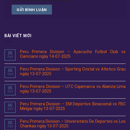
BÀI VIẾT MỚI
Peru Primera Division – Ayacucho Futbol Club vs
05
Cienciano ngày 14-07-2025
Th7
Peru Primera Division – Sporting Cristal vs Atletico Grau
05
ngày 13-07-2025
Th7
Peru Primera Division – UTC Cajamarca vs Alianza Lima
05
ngày 13-07-2025
Th7
Peru Primera Division – EM Deportivo Binacional vs FBC
05
Melgar ngày 13-07-2025
Th7
Peru Primera Division – Universitario De Deportes vs Los
05
Chankas ngày 13-07-2025
Th7