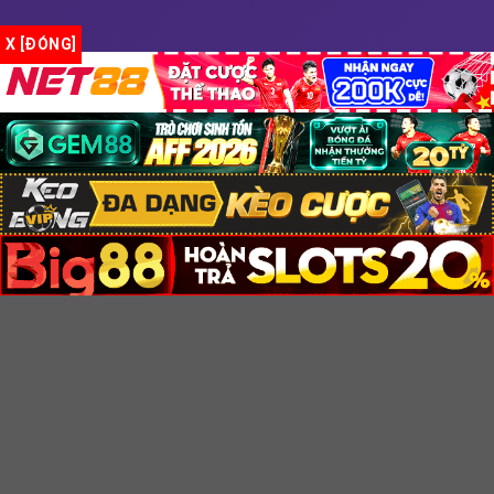
X [ĐÓNG]