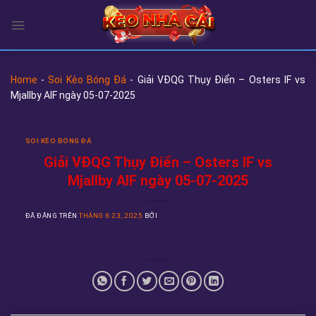
Chuyển
đến
nội
dung
Home
-
Soi Kèo Bóng Đá
-
Giải VĐQG Thụy Điển – Osters IF vs
Mjallby AIF ngày 05-07-2025
SOI KÈO BÓNG ĐÁ
Giải VĐQG Thụy Điển – Osters IF vs
Mjallby AIF ngày 05-07-2025
ĐÃ ĐĂNG TRÊN
THÁNG 6 23, 2025
BỞI