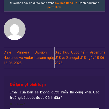
Mục nhập này đã được đăng trong
Soi Kèo Bóng Đá
. Đánh dấu trang
permalink
.
Chile Primera Division –
Giao hữu Quốc tế – Argentina
Nublense vs Audax Italiano ngày
U18 vs Senegal U18 ngày 10-06-
16-06-2025
2025
Để lại một bình luận
Email của bạn sẽ không được hiển thị công khai.
Các
trường bắt buộc được đánh dấu
*
Bình luận
*