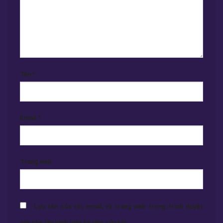
Tên
*
Email
*
Trang web
Lưu tên của tôi, email, và trang web trong trình duyệt
này cho lần bình luận kế tiếp của tôi.