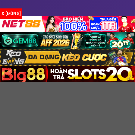
X [ĐÓNG]