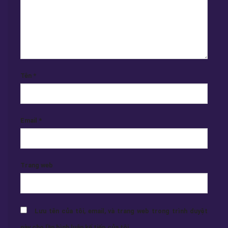
Tên
*
Email
*
Trang web
Lưu tên của tôi, email, và trang web trong trình duyệt
này cho lần bình luận kế tiếp của tôi.