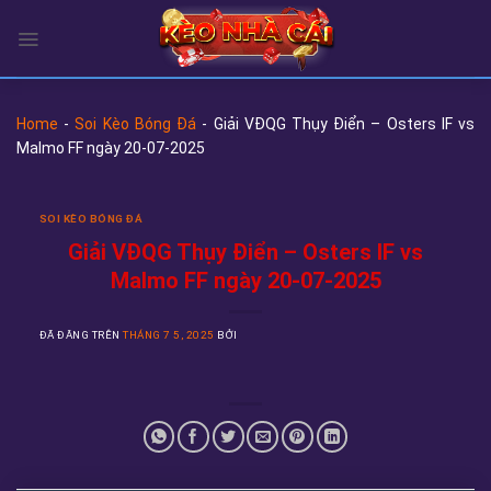
Chuyển
đến
nội
dung
Home
-
Soi Kèo Bóng Đá
-
Giải VĐQG Thụy Điển – Osters IF vs
Malmo FF ngày 20-07-2025
SOI KÈO BÓNG ĐÁ
Giải VĐQG Thụy Điển – Osters IF vs
Malmo FF ngày 20-07-2025
ĐÃ ĐĂNG TRÊN
THÁNG 7 5, 2025
BỞI