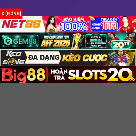
X [ĐÓNG]