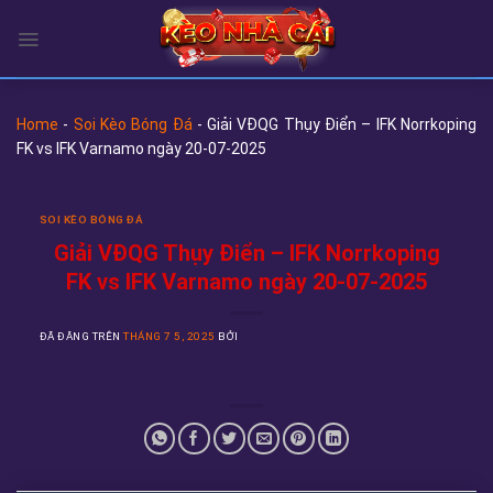
Chuyển
đến
nội
dung
Home
-
Soi Kèo Bóng Đá
-
Giải VĐQG Thụy Điển – IFK Norrkoping
FK vs IFK Varnamo ngày 20-07-2025
SOI KÈO BÓNG ĐÁ
Giải VĐQG Thụy Điển – IFK Norrkoping
FK vs IFK Varnamo ngày 20-07-2025
ĐÃ ĐĂNG TRÊN
THÁNG 7 5, 2025
BỞI