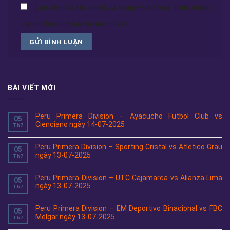
Lưu tên của tôi, email, và trang web trong trình duyệt
này cho lần bình luận kế tiếp của tôi.
BÀI VIẾT MỚI
Peru Primera Division – Ayacucho Futbol Club vs
05
Cienciano ngày 14-07-2025
Th7
Peru Primera Division – Sporting Cristal vs Atletico Grau
05
ngày 13-07-2025
Th7
Peru Primera Division – UTC Cajamarca vs Alianza Lima
05
ngày 13-07-2025
Th7
Peru Primera Division – EM Deportivo Binacional vs FBC
05
Melgar ngày 13-07-2025
Th7