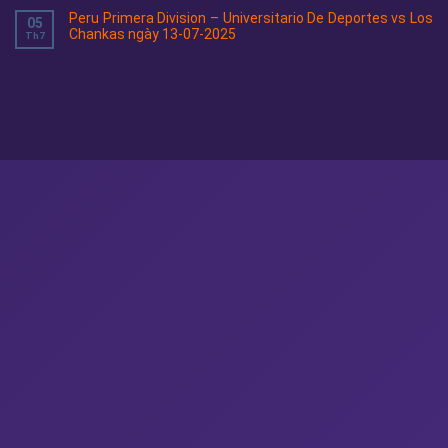
Peru Primera Division – Universitario De Deportes vs Los
05
Chankas ngày 13-07-2025
Th7