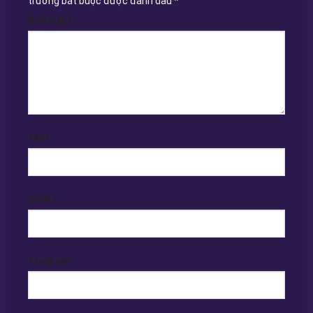
trường bắt buộc được đánh dấu
*
Bình luận
*
Tên
*
Email
*
Trang web