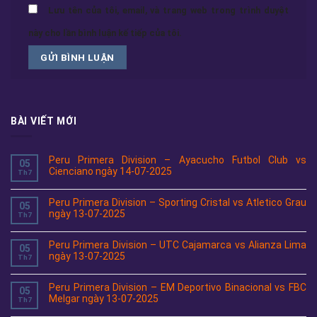
Lưu tên của tôi, email, và trang web trong trình duyệt
này cho lần bình luận kế tiếp của tôi.
BÀI VIẾT MỚI
Peru Primera Division – Ayacucho Futbol Club vs
05
Cienciano ngày 14-07-2025
Th7
Peru Primera Division – Sporting Cristal vs Atletico Grau
05
ngày 13-07-2025
Th7
Peru Primera Division – UTC Cajamarca vs Alianza Lima
05
ngày 13-07-2025
Th7
Peru Primera Division – EM Deportivo Binacional vs FBC
05
Melgar ngày 13-07-2025
Th7