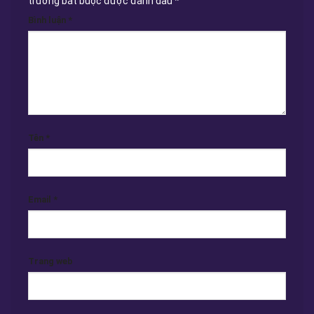
trường bắt buộc được đánh dấu
*
Bình luận
*
Tên
*
Email
*
Trang web