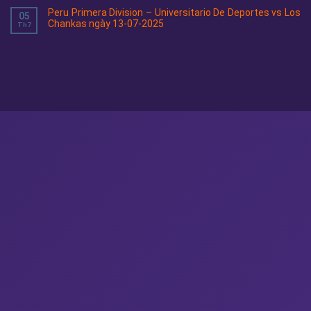
Peru Primera Division – Universitario De Deportes vs Los
05
Chankas ngày 13-07-2025
Th7