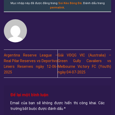
Mục nhập này đã được đăng trong
Soi Kèo Bóng Đá
. Đánh dấu trang
permalink
.
Argentina Reserve League –
Giải VĐQG VIC (Australia) –
Real Pilar Reserves vs Deportivo
Green Gully Cavaliers vs
Liniers Reserves ngày 12-06-
Melbourne Victory FC (Youth)
2025
ngày 04-07-2025
Để lại một bình luận
Email của bạn sẽ không được hiển thị công khai.
Các
trường bắt buộc được đánh dấu
*