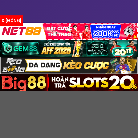
X [ĐÓNG]