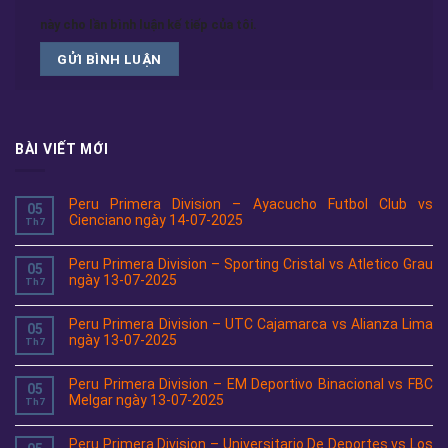
này cho lần bình luận kế tiếp của tôi.
BÀI VIẾT MỚI
Peru Primera Division – Ayacucho Futbol Club vs
05
Cienciano ngày 14-07-2025
Th7
Peru Primera Division – Sporting Cristal vs Atletico Grau
05
ngày 13-07-2025
Th7
Peru Primera Division – UTC Cajamarca vs Alianza Lima
05
ngày 13-07-2025
Th7
Peru Primera Division – EM Deportivo Binacional vs FBC
05
Melgar ngày 13-07-2025
Th7
Peru Primera Division – Universitario De Deportes vs Los