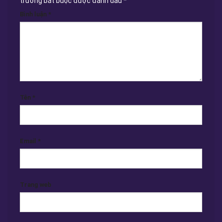
trường bắt buộc được đánh dấu
*
Bình luận
*
Tên
*
Email
*
Trang web