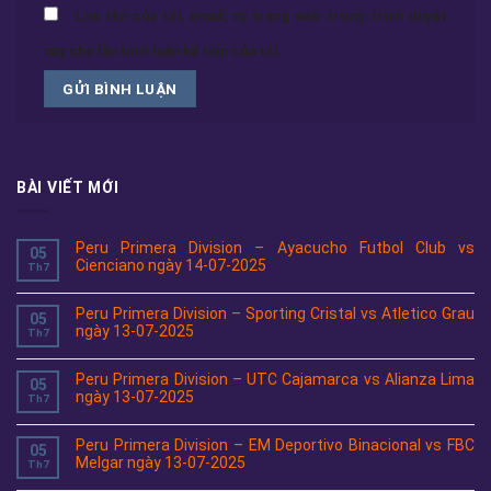
Lưu tên của tôi, email, và trang web trong trình duyệt
này cho lần bình luận kế tiếp của tôi.
BÀI VIẾT MỚI
Peru Primera Division – Ayacucho Futbol Club vs
05
Cienciano ngày 14-07-2025
Th7
Peru Primera Division – Sporting Cristal vs Atletico Grau
05
ngày 13-07-2025
Th7
Peru Primera Division – UTC Cajamarca vs Alianza Lima
05
ngày 13-07-2025
Th7
Peru Primera Division – EM Deportivo Binacional vs FBC
05
Melgar ngày 13-07-2025
Th7