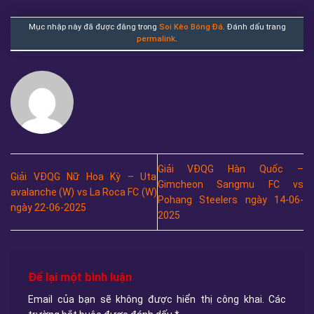
Mục nhập này đã được đăng trong
Soi Kèo Bóng Đá
. Đánh dấu trang
permalink
.
Giải VĐQG Hàn Quốc –
Giải VĐQG Nữ Hoa Kỳ – Uta
Gimcheon Sangmu FC vs
avalanche (W) vs La Roca FC (W)
Pohang Steelers ngày 14-06-
ngày 22-06-2025
2025
Để lại một bình luận
Email của bạn sẽ không được hiển thị công khai.
Các