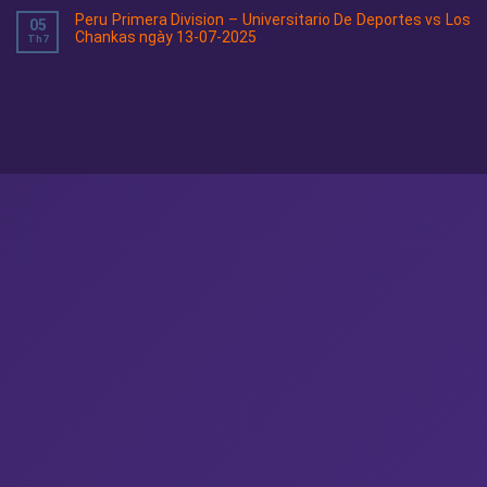
Peru Primera Division – Universitario De Deportes vs Los
05
Chankas ngày 13-07-2025
Th7