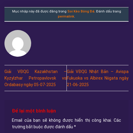
Mục nhập này đã được đăng trong
Soi Kèo Bóng Đá
. Đánh dấu trang
permalink
.
Giải VĐQG Kazakhstan –
Giải VĐQG Nhật Bản – Avispa
Kyzylzhar Petropavlovsk vs
Fukuoka vs Albirex Niigata ngày
Ordabasy ngày 05-07-2025
21-06-2025
Để lại một bình luận
Email của bạn sẽ không được hiển thị công khai.
Các
trường bắt buộc được đánh dấu
*