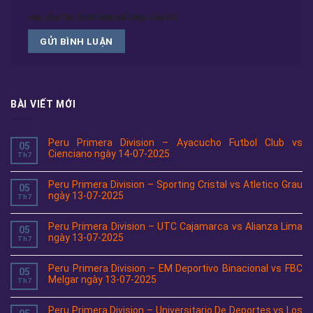
này cho lần bình luận kế tiếp của tôi.
BÀI VIẾT MỚI
Peru Primera Division – Ayacucho Futbol Club vs
05
Cienciano ngày 14-07-2025
Th7
Peru Primera Division – Sporting Cristal vs Atletico Grau
05
ngày 13-07-2025
Th7
Peru Primera Division – UTC Cajamarca vs Alianza Lima
05
ngày 13-07-2025
Th7
Peru Primera Division – EM Deportivo Binacional vs FBC
05
Melgar ngày 13-07-2025
Th7
Peru Primera Division – Universitario De Deportes vs Los