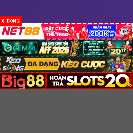
X [ĐÓNG]